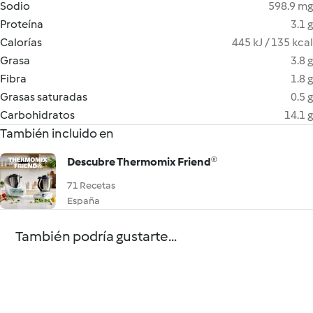
Sodio
598.9 mg
Proteína
3.1 g
Calorías
445 kJ / 135 kcal
Grasa
3.8 g
Fibra
1.8 g
Grasas saturadas
0.5 g
Carbohidratos
14.1 g
También incluido en
Descubre Thermomix Friend®
71 Recetas
España
También podría gustarte...