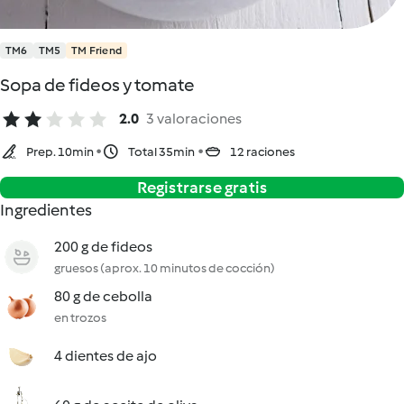
TM6
TM5
TM Friend
Sopa de fideos y tomate
2.0
3 valoraciones
Prep. 10min
Total 35min
12 raciones
Registrarse gratis
Ingredientes
200 g de fideos
gruesos (aprox. 10 minutos de cocción)
80 g de cebolla
en trozos
4 dientes de ajo