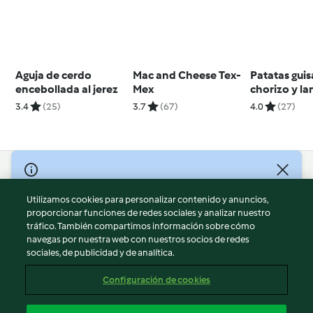
Aguja de cerdo
Mac and Cheese Tex-
Patatas gui
encebollada al jerez
Mex
chorizo y la
3.4
(25)
3.7
(67)
4.0
(27)
© Copyright 2026
Utilizamos cookies para personalizar contenido y anuncios,
Términos de uso
proporcionar funciones de redes sociales y analizar nuestro
Política de privacidad
tráfico. También compartimos información sobre cómo
Aviso legal
navegas por nuestra web con nuestros socios de redes
sociales, de publicidad y de analítica.
Información legal
Cookies
Configuración de cookies
Reportar contenido
Cancelar suscripción