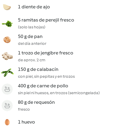
1 diente de ajo
5 ramitas de perejil fresco
(solo las hojas)
50 g de pan
del día anterior
1 trozo de jengibre fresco
de aprox. 2 cm
150 g de calabacín
con piel, sin pepitas y en trozos
400 g de carne de pollo
sin piel ni huesos, en trozos (semicongelada)
80 g de requesón
fresco
1 huevo