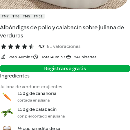
TM7
TM6
TM5
TM31
Albóndigas de pollo y calabacín sobre juliana de
verduras
4.7
81 valoraciones
Prep. 40min
Total 40min
24 unidades
Registrarse gratis
Ingredientes
Juliana de verduras crujientes
150 g de zanahoria
cortada en juliana
150 g de calabacín
con piel cortado en juliana
½ cucharadita de sal