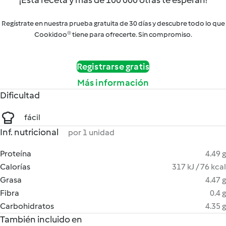
¡Esta receta y más de 100 000 otras te esperan!
Regístrate en nuestra prueba gratuita de 30 días y descubre todo lo que
Cookidoo® tiene para ofrecerte. Sin compromiso.
Registrarse gratis
Más información
Dificultad
fácil
Inf. nutricional
por 1 unidad
Proteína
4.49 g
Calorías
317 kJ / 76 kcal
Grasa
4.47 g
Fibra
0.4 g
Carbohidratos
4.35 g
También incluido en