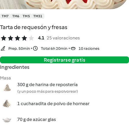
TM7
TM6
TM5
TM31
Tarta de requesón y fresas
4.1
25 valoraciones
Prep. 50min
Total 6h 20min
10 raciones
Registrarse gratis
Ingredientes
Masa
300 g de harina de repostería
(y un poco más para espolvorear)
1 cucharadita de polvo de hornear
70 g de azúcar glas