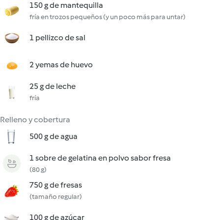
150 g de mantequilla
fría en trozos pequeños (y un poco más para untar)
1 pellizco de sal
2 yemas de huevo
25 g de leche
fría
Relleno y cobertura
500 g de agua
1 sobre de gelatina en polvo sabor fresa
(80 g)
750 g de fresas
(tamaño regular)
100 g de azúcar