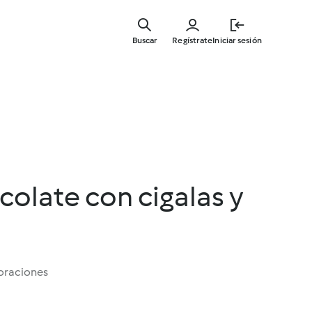
Ir
al
Buscar
Regístrate
Iniciar sesión
contenid
principal
ocolate con cigalas y
oraciones