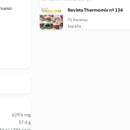
 hueso
Revista Thermomix nº 134
71 Recetas
España
629.6 mg
37.4 g
56 kJ / 396 kcal