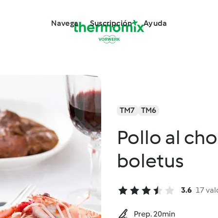
Navega
Suscripción
Ayuda
TM7
TM6
Pollo al ch
boletus
3.6
17 val
Prep. 20min