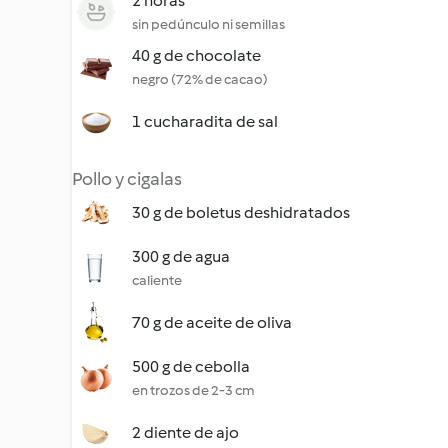
2 ñoras
sin pedúnculo ni semillas
40 g de chocolate
negro (72% de cacao)
1 cucharadita de sal
Pollo y cigalas
30 g de boletus deshidratados
300 g de agua
caliente
70 g de aceite de oliva
500 g de cebolla
en trozos de 2-3 cm
2 diente de ajo