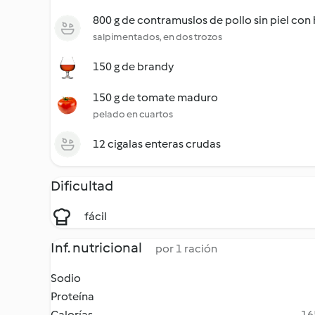
800 g de contramuslos de pollo sin piel con
salpimentados, en dos trozos
150 g de brandy
150 g de tomate maduro
pelado en cuartos
12 cigalas enteras crudas
Dificultad
fácil
Inf. nutricional
por 1 ración
Sodio
Proteína
Calorías
16