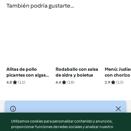
También podría gustarte...
Alitas de pollo
Rodaballo con salsa
Menú: Judía
picantes con algas
de sidra y boletus
con chorizo 
wakame
de tomate. 
4.8
(12)
4.4
(18)
2.9
(13)
limón. Natil
naranja.
© Copyright 2026
Utilizamos cookies para personalizar contenido y anuncios,
Términos de uso
proporcionar funciones de redes sociales y analizar nuestro
Política de privacidad