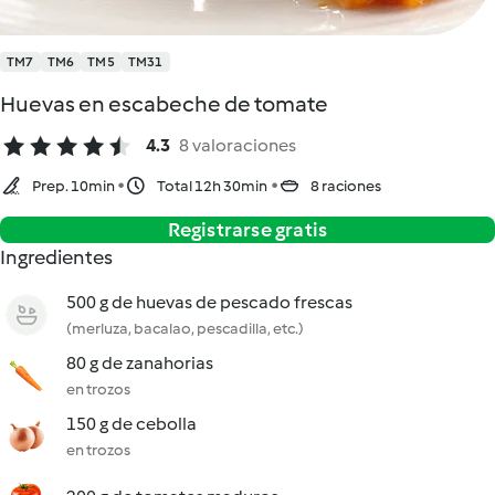
TM7
TM6
TM5
TM31
Huevas en escabeche de tomate
4.3
8 valoraciones
Prep. 10min
Total 12h 30min
8 raciones
Registrarse gratis
Ingredientes
500 g de huevas de pescado frescas
(merluza, bacalao, pescadilla, etc.)
80 g de zanahorias
en trozos
150 g de cebolla
en trozos