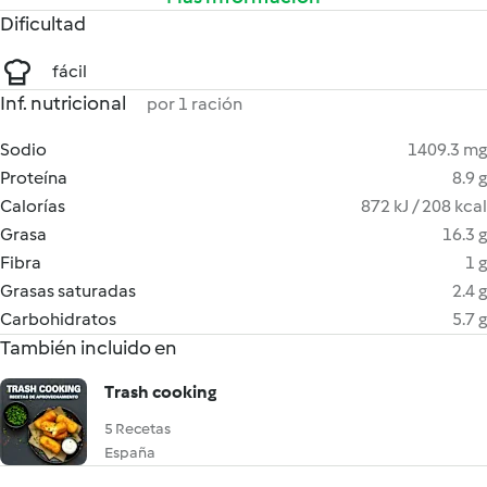
Dificultad
fácil
Inf. nutricional
por 1 ración
Sodio
1409.3 mg
Proteína
8.9 g
Calorías
872 kJ / 208 kcal
Grasa
16.3 g
Fibra
1 g
Grasas saturadas
2.4 g
Carbohidratos
5.7 g
También incluido en
Trash cooking
5 Recetas
España