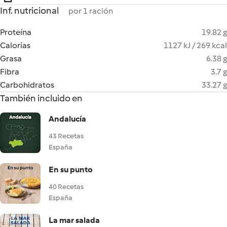
Inf. nutricional
por 1 ración
Proteína
19.82 g
Calorías
1127 kJ / 269 kcal
Grasa
6.38 g
Fibra
3.7 g
Carbohidratos
33.27 g
También incluido en
Andalucía
43 Recetas
España
En su punto
40 Recetas
España
La mar salada