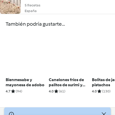
5 Recetas
España
También podría gustarte...
Bienmesabe y
Canelones fríos de
Bolitas de 
mayonesa de adobo
palitos de surimi y
pistachos
jamón
4.7
(94)
4.0
(61)
4.0
(130)