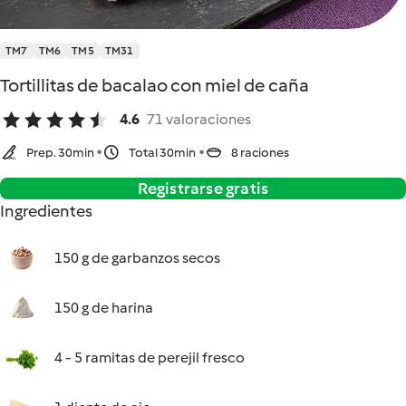
TM7
TM6
TM5
TM31
Tortillitas de bacalao con miel de caña
4.6
71 valoraciones
Prep. 30min
Total 30min
8 raciones
Registrarse gratis
Ingredientes
150 g de garbanzos secos
150 g de harina
4 - 5 ramitas de perejil fresco