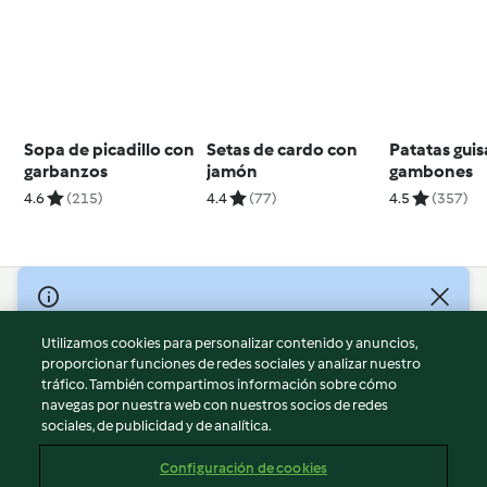
Sopa de picadillo con
Setas de cardo con
Patatas gui
garbanzos
jamón
gambones
4.6
(215)
4.4
(77)
4.5
(357)
© Copyright 2026
Utilizamos cookies para personalizar contenido y anuncios,
Términos de uso
proporcionar funciones de redes sociales y analizar nuestro
Política de privacidad
tráfico. También compartimos información sobre cómo
Aviso legal
navegas por nuestra web con nuestros socios de redes
sociales, de publicidad y de analítica.
Información legal
Cookies
Configuración de cookies