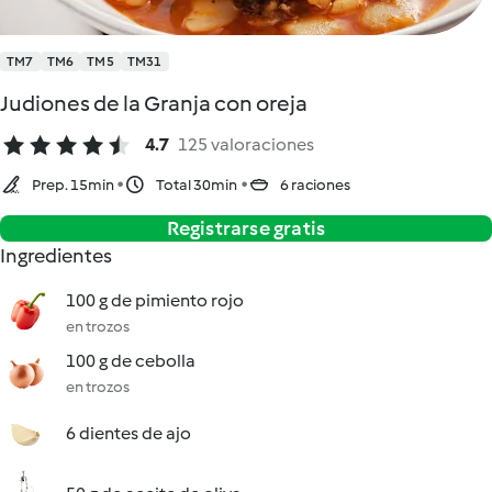
TM7
TM6
TM5
TM31
Judiones de la Granja con oreja
4.7
125 valoraciones
Prep. 15min
Total 30min
6 raciones
Registrarse gratis
Ingredientes
100 g de pimiento rojo
en trozos
100 g de cebolla
en trozos
6 dientes de ajo