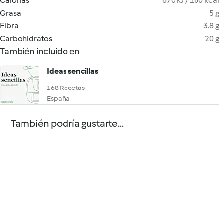
Calorías
670 kJ / 160 kcal
Grasa
5 g
Fibra
3.8 g
Carbohidratos
20 g
También incluido en
Ideas sencillas
168 Recetas
España
También podría gustarte...