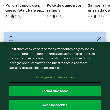
Pollo al vapor, kiwi,
Poke de quinoa con
Salmón al h
queso feta y kale en
salmón
ensalada de
ensalada
4.1
(15)
4.8
(54)
4.7
(11)
© Copyright 2026
Utilizamos cookies para personalizar contenido y anuncios,
Términos de uso
proporcionar funciones de redes sociales y analizar nuestro
Política de privacidad
tráfico. También compartimos información sobre cómo
Aviso legal
navegas por nuestra web con nuestros socios de redes
sociales, de publicidad y de analítica.
Información legal
Cookies
Configuración de cookies
Reportar contenido
Cancelar suscripción
Rechazarlas todas
Declaración de accesibilidad
Español
Aceptar cookies