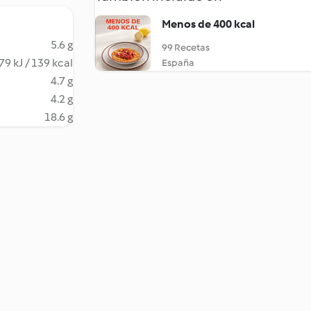
Menos de 400 kcal
5.6 g
99 Recetas
79 kJ / 139 kcal
España
4.7 g
4.2 g
18.6 g