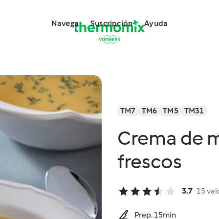
Navega
Suscripción
Ayuda
TM7
TM6
TM5
TM31
Crema de m
frescos
3.7
15 val
Prep. 15min