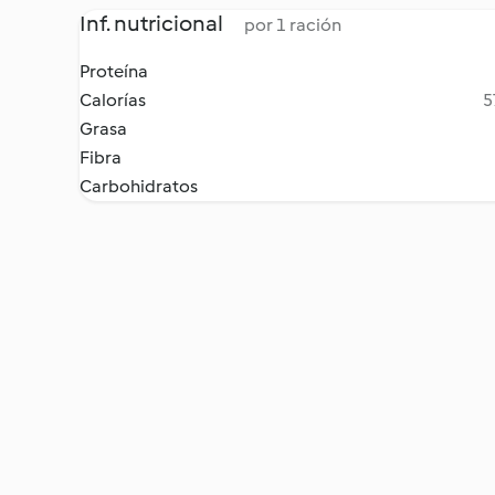
Inf. nutricional
por 1 ración
Proteína
Calorías
5
Grasa
Fibra
Carbohidratos