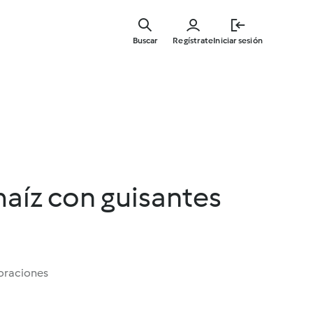
Ir
al
Buscar
Regístrate
Iniciar sesión
contenid
principal
aíz con guisantes
oraciones