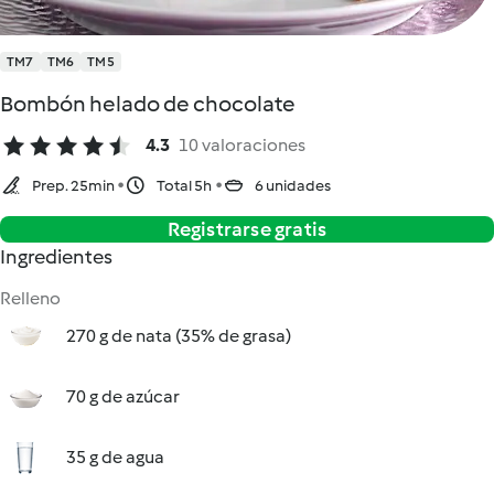
TM7
TM6
TM5
Bombón helado de chocolate
4.3
10 valoraciones
Prep. 25min
Total 5h
6 unidades
Registrarse gratis
Ingredientes
Relleno
270 g de nata (35% de grasa)
70 g de azúcar
35 g de agua