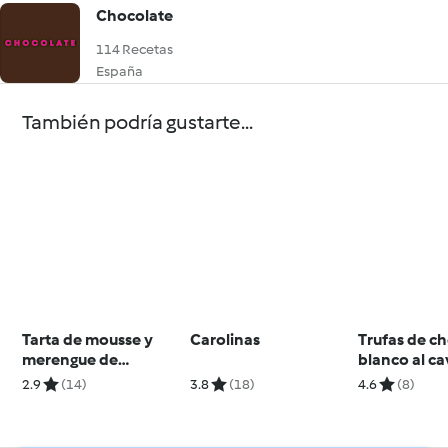
Chocolate
114 Recetas
España
También podría gustarte...
Tarta de mousse y
Carolinas
Trufas de c
merengue de
blanco al c
chocolate
2.9
(14)
3.8
(18)
4.6
(8)