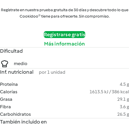
Regístrate en nuestra prueba gratuita de 30 días y descubre todo lo que
Cookidoo® tiene para ofrecerte. Sin compromiso.
Registrarse gratis
Más información
Dificultad
medio
Inf. nutricional
por 1 unidad
Proteína
4.5 g
Calorías
1613.5 kJ / 386 kcal
Grasa
29.1 g
Fibra
3.6 g
Carbohidratos
26.5 g
También incluido en