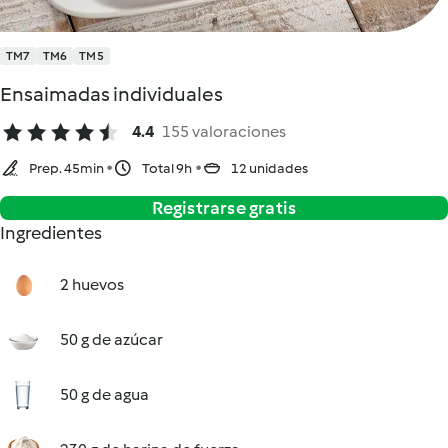
TM7
TM6
TM5
Ensaimadas individuales
4.4
155 valoraciones
Prep. 45min
Total 9h
12 unidades
Registrarse gratis
Ingredientes
2 huevos
50 g de azúcar
50 g de agua