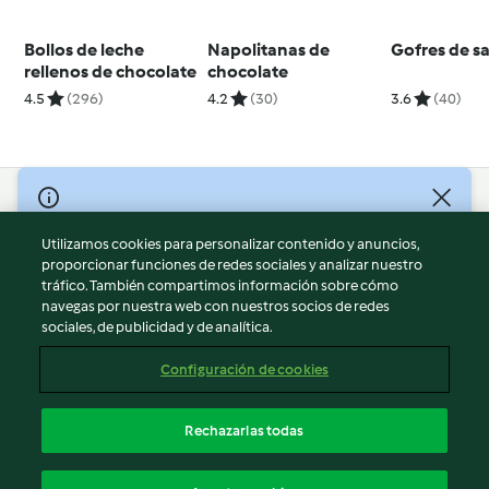
Bollos de leche
Napolitanas de
Gofres de s
rellenos de chocolate
chocolate
4.5
(296)
4.2
(30)
3.6
(40)
© Copyright 2026
Utilizamos cookies para personalizar contenido y anuncios,
Términos de uso
proporcionar funciones de redes sociales y analizar nuestro
Política de privacidad
tráfico. También compartimos información sobre cómo
Aviso legal
navegas por nuestra web con nuestros socios de redes
sociales, de publicidad y de analítica.
Información legal
Cookies
Configuración de cookies
Reportar contenido
Cancelar suscripción
Rechazarlas todas
Declaración de accesibilidad