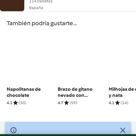
114 Recetas
España
También podría gustarte...
Napolitanas de
Brazo de gitano
Milhojas de
chocolate
nevado con
y nata
frambuesas
4.2
(30)
4.7
(59)
4.1
(24)
© Copyright 2026