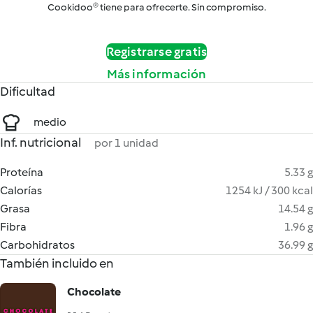
Cookidoo® tiene para ofrecerte. Sin compromiso.
Registrarse gratis
Más información
Dificultad
medio
Inf. nutricional
por 1 unidad
Proteína
5.33 g
Calorías
1254 kJ / 300 kcal
Grasa
14.54 g
Fibra
1.96 g
Carbohidratos
36.99 g
También incluido en
Chocolate