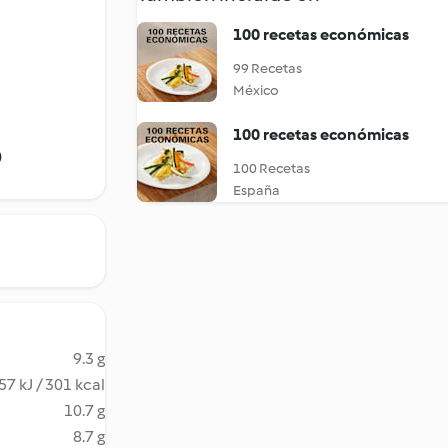
100 recetas económicas
99 Recetas
México
100 recetas económicas
)
100 Recetas
España
9.3 g
57 kJ / 301 kcal
10.7 g
8.7 g