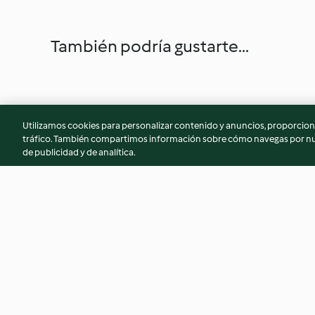
También podría gustarte...
Utilizamos cookies para personalizar contenido y anuncios, proporciona
tráfico. También compartimos información sobre cómo navegas por nue
de publicidad y de analítica.
Lubina a la sal con patatas
Ensalada campera
4.8
(233)
4.7
(183)