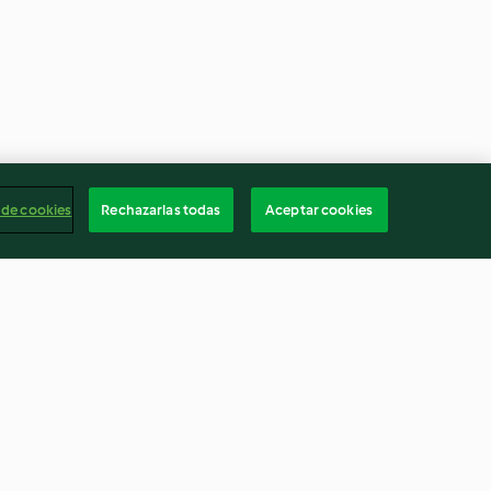
 de cookies
Rechazarlas todas
Aceptar cookies
lo con
Revuelto de setas para dos
1.8
(296)