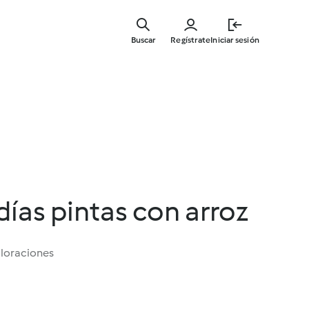
Ir
al
Buscar
Regístrate
Iniciar sesión
contenid
principal
días pintas con arroz
aloraciones