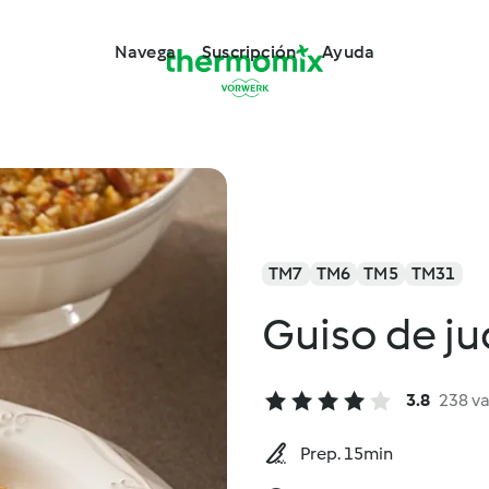
Navega
Suscripción
Ayuda
TM7
TM6
TM5
TM31
Guiso de ju
3.8
238 v
Prep. 15min