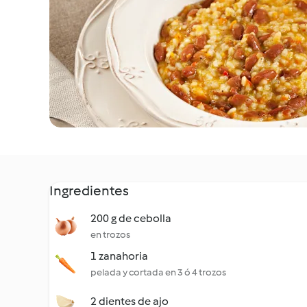
Ingredientes
200 g de cebolla
en trozos
1 zanahoria
pelada y cortada en 3 ó 4 trozos
2 dientes de ajo