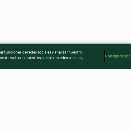
r funciones de redes sociales y analizar nuestro
Configuración
stra web con nuestros socios de redes sociales,
Estofado de ternera con
Sopa de picadil
alcachofas para dos
garbanzos
3.9
(82)
4.6
(215)