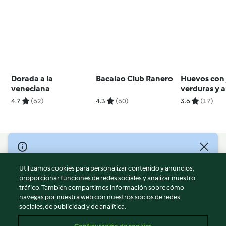
Dorada a la
Bacalao Club Ranero
Huevos con
veneciana
verduras y a
4.7
(62)
4.3
(60)
3.6
(17)
© Copyright 2026
Utilizamos cookies para personalizar contenido y anuncios,
Términos de uso
proporcionar funciones de redes sociales y analizar nuestro
Política de privacidad
tráfico. También compartimos información sobre cómo
Aviso legal
navegas por nuestra web con nuestros socios de redes
sociales, de publicidad y de analítica.
Información legal
Cookies