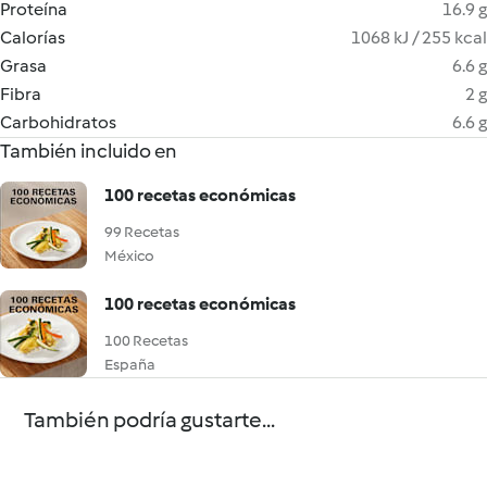
Proteína
16.9 g
Calorías
1068 kJ / 255 kcal
Grasa
6.6 g
Fibra
2 g
Carbohidratos
6.6 g
También incluido en
100 recetas económicas
99 Recetas
México
100 recetas económicas
100 Recetas
España
También podría gustarte...