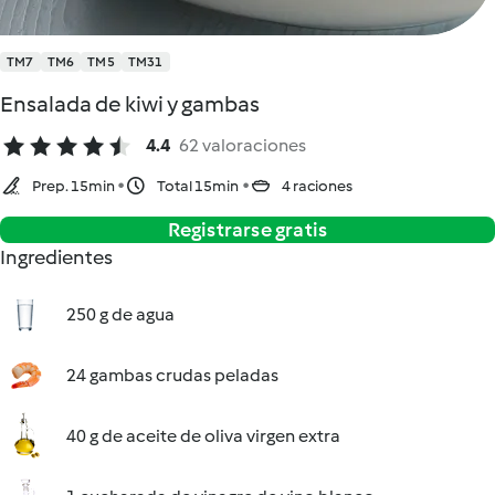
TM7
TM6
TM5
TM31
Ensalada de kiwi y gambas
4.4
62 valoraciones
Prep. 15min
Total 15min
4 raciones
Registrarse gratis
Ingredientes
250 g de agua
24 gambas crudas peladas
40 g de aceite de oliva virgen extra