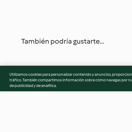
También podría gustarte...
Utilizamos cookies para personalizar contenido y anuncios, proporciona
tráfico. También compartimos información sobre cómo navegas por nue
de publicidad y de analítica.
Hojaldre de setas y beicon
Crema de verduras