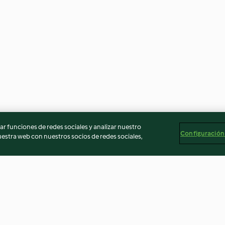
r funciones de redes sociales y analizar nuestro
Configuración
stra web con nuestros socios de redes sociales,
 y gambas
Merluza y champiñones con
Lentejas con ar