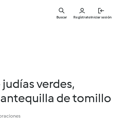
Ir
al
Buscar
Regístrate
Iniciar sesión
contenid
principal
judías verdes,
antequilla de tomillo
oraciones