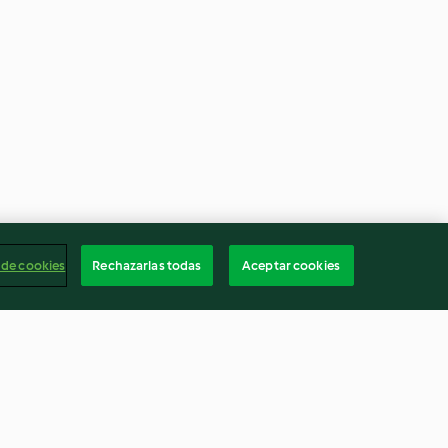
 de cookies
Rechazarlas todas
Aceptar cookies
roz y jamón
Zanahorias baby aliñadas