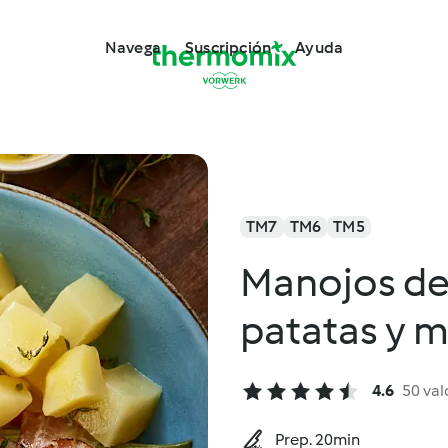
Navega
Suscripción
Ayuda
TM7
TM6
TM5
Manojos de 
patatas y m
4.6
50 val
Prep. 20min