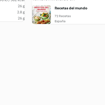
26 g
Recetas del mundo
2.8 g
72 Recetas
26 g
España