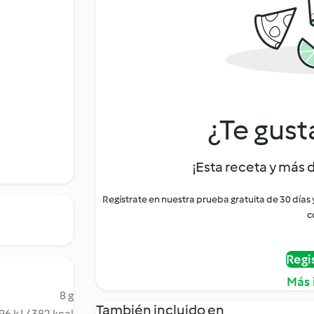
¿Te gust
¡Esta receta y más 
Regístrate en nuestra prueba gratuita de 30 días
c
Regi
Más 
8 g
También incluido en
96 kJ / 382 kcal