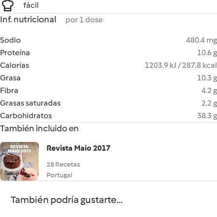
fácil
Inf. nutricional
por 1 dose
Sodio
480.4 mg
Proteína
10.6 g
Calorías
1203.9 kJ / 287.8 kcal
Grasa
10.3 g
Fibra
4.2 g
Grasas saturadas
2.2 g
Carbohidratos
38.3 g
También incluido en
Revista Maio 2017
28 Recetas
Portugal
También podría gustarte...