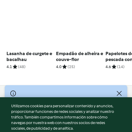
Lasanha de curgete e
Empadão de alheira e
Papelotes d
bacalhau
couve-flor
pescada co
verdes
4.1
(48)
4.0
(25)
4.6
(14)
© Copyright 2026
Utilizamos cookies para personalizar contenido y anuncios,
Términos de uso
proporcionar funciones de redes sociales y analizar nuestro
Política de privacidad
tráfico. También compartimos información sobre cómo
Aviso legal
navegas por nuestra web con nuestros socios de redes
sociales, de publicidad y de analítica.
Información legal