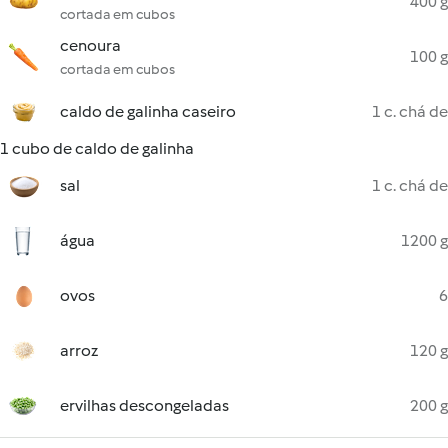
400 g
cortada em cubos
cenoura
100 g
cortada em cubos
caldo de galinha caseiro
1 c. chá de
1 cubo de caldo de galinha
sal
1 c. chá de
água
1200 g
ovos
6
arroz
120 g
ervilhas descongeladas
200 g