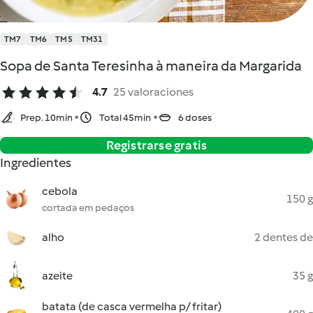
TM7
TM6
TM5
TM31
Sopa de Santa Teresinha à maneira da Margarida
4.7
25 valoraciones
Prep. 10min
Total 45min
6 doses
Registrarse gratis
Ingredientes
cebola
150 g
cortada em pedaços
alho
2 dentes de
azeite
35 g
batata (de casca vermelha p/ fritar)