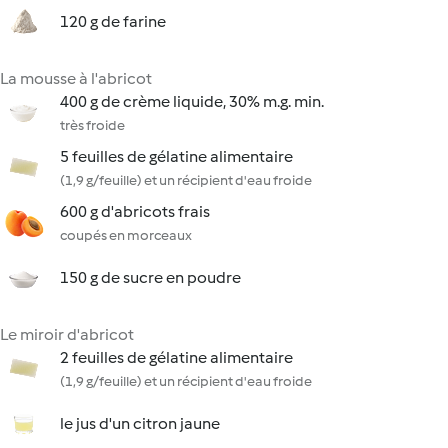
120 g de farine
La mousse à l'abricot
400 g de crème liquide, 30% m.g. min.
très froide
5 feuilles de gélatine alimentaire
(1,9 g/feuille) et un récipient d'eau froide
600 g d'abricots frais
coupés en morceaux
150 g de sucre en poudre
Le miroir d'abricot
2 feuilles de gélatine alimentaire
(1,9 g/feuille) et un récipient d'eau froide
le jus d'un citron jaune