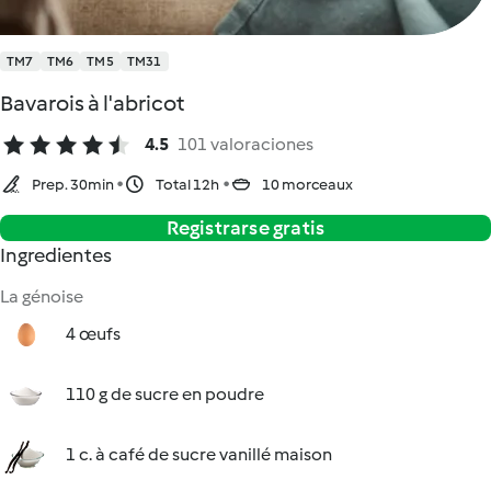
TM7
TM6
TM5
TM31
Bavarois à l'abricot
4.5
101 valoraciones
Prep. 30min
Total 12h
10 morceaux
Registrarse gratis
Ingredientes
La génoise
4 œufs
110 g de sucre en poudre
1 c. à café de sucre vanillé maison