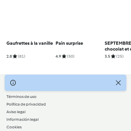
Gaufrettes à la vanille
Pain surprise
SEPTEMBRE
chocolat et
vanille - La
2.8
(81)
4.9
(50)
3.5
(25)
Clément
© Copyright 2026
Términos de uso
Política de privacidad
Aviso legal
Información legal
Cookies