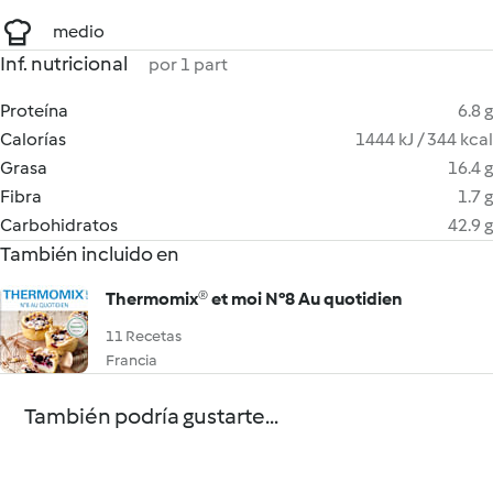
medio
Inf. nutricional
por 1 part
Proteína
6.8 g
Calorías
1444 kJ / 344 kcal
Grasa
16.4 g
Fibra
1.7 g
Carbohidratos
42.9 g
También incluido en
Thermomix® et moi N°8 Au quotidien
11 Recetas
Francia
También podría gustarte...