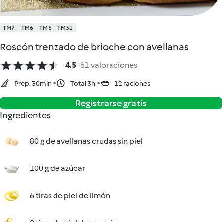
TM7
TM6
TM5
TM31
Roscón trenzado de brioche con avellanas
4.5
61 valoraciones
Prep. 30min
Total 3h
12 raciones
Registrarse gratis
Ingredientes
80 g de avellanas crudas sin piel
100 g de azúcar
6 tiras de piel de limón