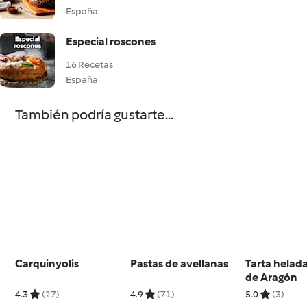
España
Especial roscones
16 Recetas
España
También podría gustarte...
Carquinyolis
Pastas de avellanas
Tarta helada
de Aragón
4.3
(27)
4.9
(71)
5.0
(3)