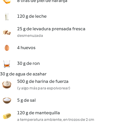
8 tiras de piel de naranja
120 g de leche
25 g de levadura prensada fresca
desmenuzada
4 huevos
30 g de ron
30 g de agua de azahar
500 g de harina de fuerza
(y algo más para espolvorear)
5 g de sal
120 g de mantequilla
a temperatura ambiente, en trozos de 2 cm