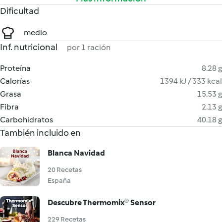
Dificultad
medio
Inf. nutricional
por 1 ración
Proteína
8.28 g
Calorías
1394 kJ / 333 kcal
Grasa
15.53 g
Fibra
2.13 g
Carbohidratos
40.18 g
También incluido en
Blanca Navidad
20 Recetas
España
Descubre Thermomix® Sensor
229 Recetas