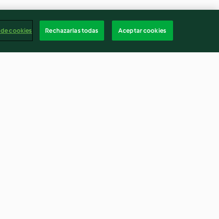
 de cookies
Rechazarlas todas
Aceptar cookies
oliflor con
Puerros al vapor con salsa de
por
cúrcuma
4.3
(68)
Españ
Cancelar suscripción