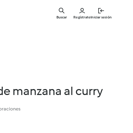
Ir
al
Buscar
Regístrate
Iniciar sesión
contenid
principal
de manzana al curry
oraciones