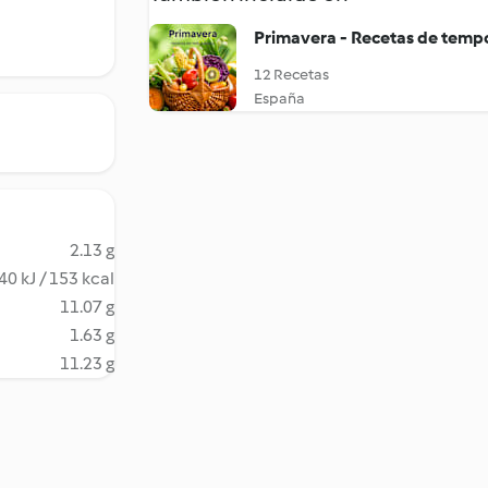
Primavera - Recetas de tem
12 Recetas
España
2.13 g
40 kJ / 153 kcal
11.07 g
1.63 g
11.23 g