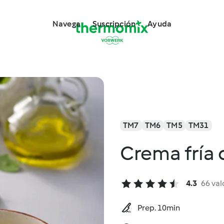
Navega
Suscripción
Ayuda
TM7
TM6
TM5
TM31
Crema fría 
4.3
66 val
Prep. 10min