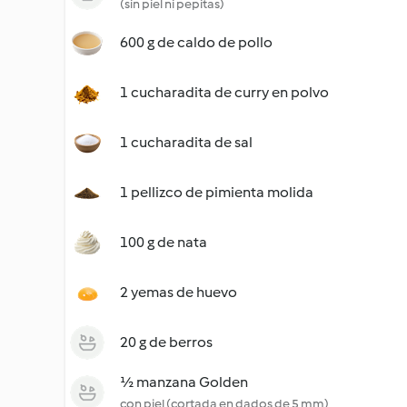
(sin piel ni pepitas)
600 g de caldo de pollo
1 cucharadita de curry en polvo
1 cucharadita de sal
1 pellizco de pimienta molida
100 g de nata
2 yemas de huevo
20 g de berros
½ manzana Golden
con piel (cortada en dados de 5 mm)