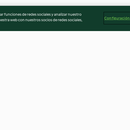
r funciones de redes sociales y analizar nuestro
Configuración
stra web con nuestros socios de redes sociales,
a con
Gazpacho de manzanas,
Vichyssoise de c
 y
arándanos y cerezas
mejillones al va
3.9
(9)
4.7
(70)
egal
Información legal
Cookies
Reportar contenido