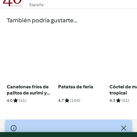
España
También podría gustarte...
Canelones fríos de
Patatas de feria
Cóctel de m
palitos de surimi y
tropical
jamón
4.0
(61)
4.7
(104)
4.3
(51)
© Copyright 2026