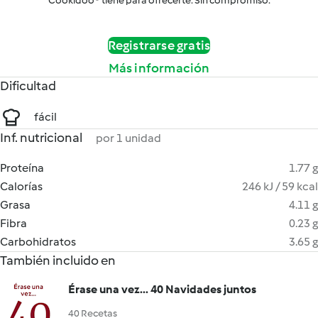
Cookidoo® tiene para ofrecerte. Sin compromiso.
Registrarse gratis
Más información
Dificultad
fácil
Inf. nutricional
por 1 unidad
Proteína
1.77 g
Calorías
246 kJ / 59 kcal
Grasa
4.11 g
Fibra
0.23 g
Carbohidratos
3.65 g
También incluido en
Érase una vez... 40 Navidades juntos
40 Recetas