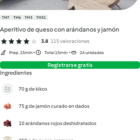
TM7
TM6
TM5
TM31
Aperitivo de queso con arándanos y jamón
3.8
115 valoraciones
Prep. 15min
Total 15min
24 unidades
Registrarse gratis
Ingredientes
70 g de kikos
75 g de jamón curado en dados
10 arándanos rojos deshidratados