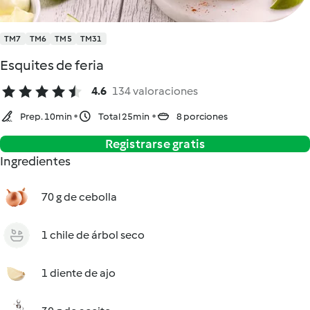
TM7
TM6
TM5
TM31
Esquites de feria
4.6
134 valoraciones
Prep. 10min
Total 25min
8 porciones
Registrarse gratis
Ingredientes
70 g de cebolla
1 chile de árbol seco
1 diente de ajo