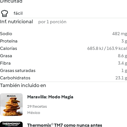
Dificultad
fácil
Inf. nutricional
por 1 porción
Sodio
482 mg
Proteína
3 g
Calorías
685.8 kJ / 163.9 kcal
Grasa
8.6 g
Fibra
3.4 g
Grasas saturadas
1 g
Carbohidratos
23.1 g
También incluido en
Maravilla: Modo Magia
29 Recetas
México
Thermomix® TM7 como nunca antes