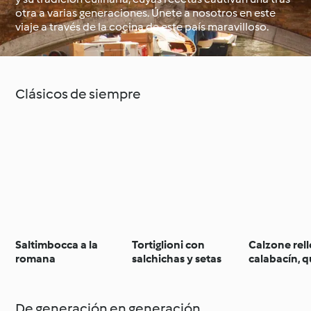
otra a varias generaciones. Únete a nosotros en este
viaje a través de la cocina de este país maravilloso.
Alrededor del mundo
Clases de cocina con
con Cookidoo®
Cookidoo®
Clásicos de siempre
Saltimbocca a la
Tortiglioni con
Calzone rel
romana
salchichas y setas
calabacín, q
jamón
De generación en generación