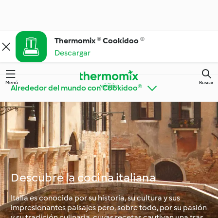
Thermomix ® Cookidoo ®
Descargar
Menú
Buscar
Alrededor del mundo con Cookidoo®
Thermomix® Trucos y
Descubre Cookidoo®
consejos
Descubre la cocina italiana
Ingrediente destacado
Cocina del día a día
Italia es conocida por su historia, su cultura y sus
impresionantes paisajes pero, sobre todo, por su pasión
Tendencias y dietas
y su tradición culinaria, cuyas recetas cautivan una tras
especiales
Ocasiones especiales