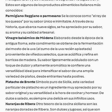
Estos son algunos de los productos alimenticios italianos más
conocidos:
Parmigiano Reggiano o parmesano
Se le conoce como “el rey de
los quesos” por su sabor único e inimitable. A través de su
historia, que abarca nueve siglos, se ha apreciado por su sabor,
su aroma y su calidad artesanal.
Vinagre balsámico de Módena
Elaborado desde la época de la
antigua Roma, este condimento se obtiene de la fermentación
del mosto de la uva (el zumo de la uva recién aplastada)
proveniente de viñedos selectos, que se acidifica y refina en
barricas de madera. Su sabor ligeramente acidulado con un
toque de dulzor y altamente aromático le confiere una
versatilidad ideal para intensificar el sabor de una amplia
variedad de platos, desde entrantes hasta postres.
Pistacho de Bronte
Símbolo puro de Sicilia, esta variedad
particular de pistacho es un ingrediente muy apreciado por su
sabor original y su versatilidad a la hora de cocinar y hornear. De
dulce a salado, es siempre una delicia en sus infinitos usos.
Naranjas de Ribera
Otro tesoro de la cocina siciliana son las
naranjas doradas de Ribera. Son dulces y jugosas, así que son