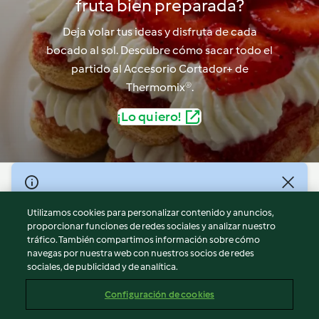
fruta bien preparada?
Deja volar tus ideas y disfruta de cada
bocado al sol. Descubre cómo sacar todo el
partido al Accesorio Cortador+ de
Thermomix®.
¡Lo quiero!
© Copyright 2026
Utilizamos cookies para personalizar contenido y anuncios,
Términos de uso
proporcionar funciones de redes sociales y analizar nuestro
Política de privacidad
tráfico. También compartimos información sobre cómo
Aviso legal
navegas por nuestra web con nuestros socios de redes
sociales, de publicidad y de analítica.
Información legal
Cookies
Configuración de cookies
Reportar contenido