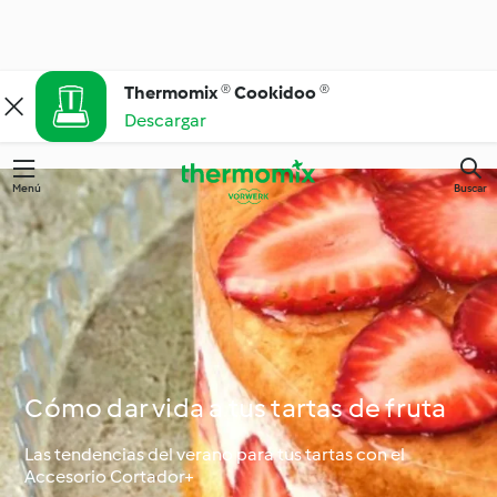
Thermomix ® Cookidoo ®
Descargar
Menú
Buscar
Cómo dar vida a tus tartas de fruta
Las tendencias del verano para tus tartas con el
Accesorio Cortador+