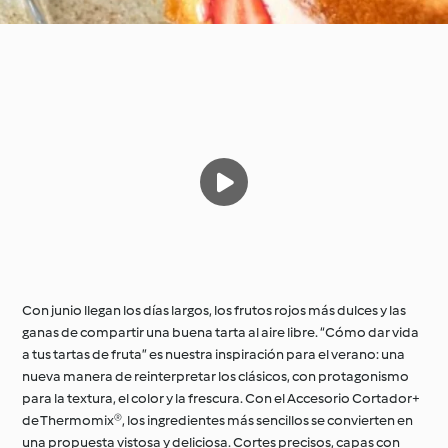
Con junio llegan los días largos, los frutos rojos más dulces y las
ganas de compartir una buena tarta al aire libre. “Cómo dar vida
a tus tartas de fruta” es nuestra inspiración para el verano: una
nueva manera de reinterpretar los clásicos, con protagonismo
para la textura, el color y la frescura. Con el Accesorio Cortador+
de Thermomix®, los ingredientes más sencillos se convierten en
una propuesta vistosa y deliciosa. Cortes precisos, capas con