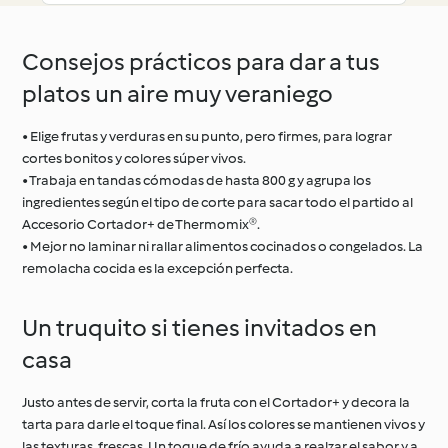
Consejos prácticos para dar a tus
platos un aire muy veraniego
• Elige frutas y verduras en su punto, pero firmes, para lograr
cortes bonitos y colores súper vivos.
• Trabaja en tandas cómodas de hasta 800 g y agrupa los
ingredientes según el tipo de corte para sacar todo el partido al
Accesorio Cortador+ de Thermomix®.
• Mejor no laminar ni rallar alimentos cocinados o congelados. La
remolacha cocida es la excepción perfecta.
Un truquito si tienes invitados en
casa
Justo antes de servir, corta la fruta con el Cortador+ y decora la
tarta para darle el toque final. Así los colores se mantienen vivos y
las texturas, frescas. Un toque de frío ayuda a realzar el sabor y a