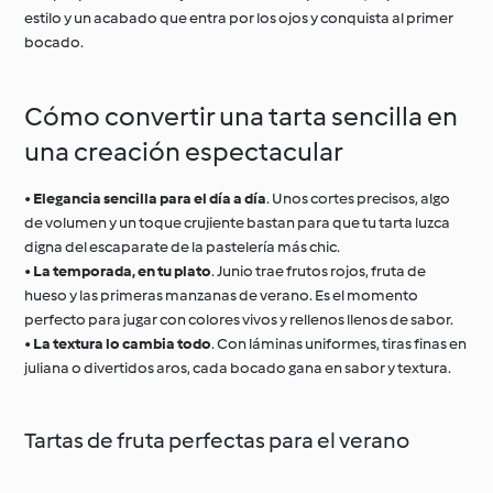
estilo y un acabado que entra por los ojos y conquista al primer
bocado.
Cómo convertir una tarta sencilla en
una creación espectacular
•
Elegancia sencilla para el día a día
. Unos cortes precisos, algo
de volumen y un toque crujiente bastan para que tu tarta luzca
digna del escaparate de la pastelería más chic.
•
La temporada, en tu plato
. Junio trae frutos rojos, fruta de
hueso y las primeras manzanas de verano. Es el momento
perfecto para jugar con colores vivos y rellenos llenos de sabor.
•
La textura lo cambia todo
. Con láminas uniformes, tiras finas en
juliana o divertidos aros, cada bocado gana en sabor y textura.
Tartas de fruta perfectas para el verano