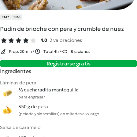
TM7
TM6
Pudin de brioche con pera y crumble de nuez
4.0
2 valoraciones
Prep. 20min
Total 4h
8 raciones
Registrarse gratis
Ingredientes
Láminas de pera
½ cucharadita mantequilla
para engrasar
350 g de pera
(pelada y sin semillas) en mitades a lo largo
Salsa de caramelo