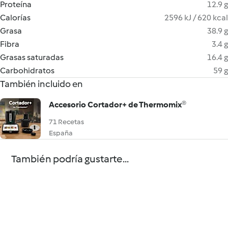
Proteína
12.9 g
Calorías
2596 kJ / 620 kcal
Grasa
38.9 g
Fibra
3.4 g
Grasas saturadas
16.4 g
Carbohidratos
59 g
También incluido en
Accesorio Cortador+ de Thermomix®
71 Recetas
España
También podría gustarte...