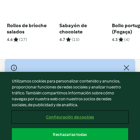
Rollos de brioche
Sabayón de
Bollo portu
salados
chocolate
(Fogaça)
4.6
(27)
4.7
(13)
4.3
(4)
© Copyright 2026
Utilizamos cookies para personalizar contenido y anuncios,
Términos de uso
proporcionar funciones de redes sociales y analizar nuestro
Política de privacidad
tráfico. También compartimos información sobre cómo
Aviso legal
navegas por nuestra web con nuestros socios de redes
sociales, de publicidad y de analítica.
Información legal
Cookies
Configuración de cookies
Reportar contenido
Cancelar suscripción
Rechazarlas todas
Declaración de accesibilidad