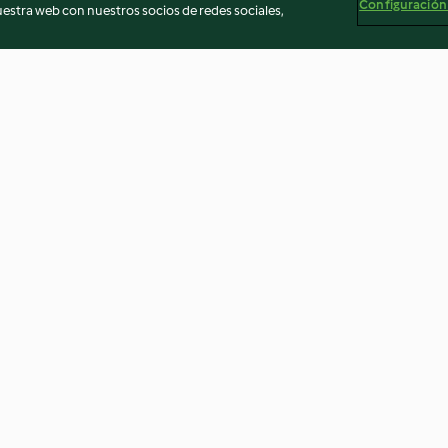
Configuración
stra web con nuestros socios de redes sociales,
telero
Churros
Scones
4.0
(20)
4.6
(188)
egal
Información legal
Cookies
Reportar contenido