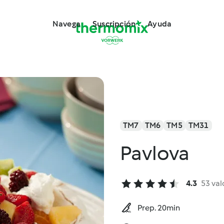
Navega
Suscripción
Ayuda
TM7
TM6
TM5
TM31
Pavlova
4.3
53 val
Prep. 20min