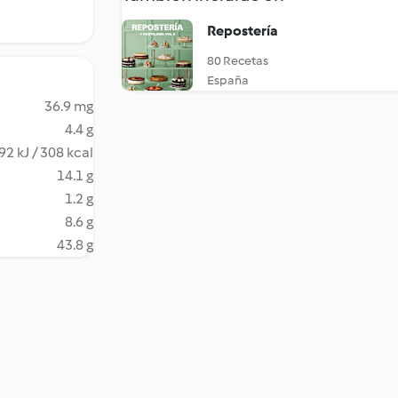
Repostería
80 Recetas
España
36.9 mg
4.4 g
92 kJ / 308 kcal
14.1 g
1.2 g
8.6 g
43.8 g