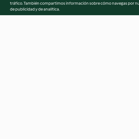
tráfico. También compartimos información sobre cómo navegas por nue
de publicidad y de analítica.
Guirnalda de pavlova con
Dulce de leche pas
coulis de frambuesa
4.4
(8)
4.3
(390)
© Copyright 2026
Términos de uso
Política de privacidad
Aviso l
Declaración de accesibilidad