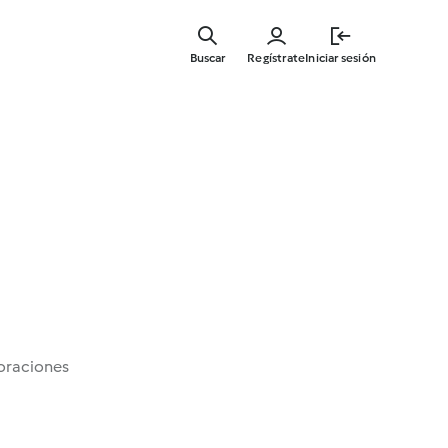
Ir
al
Buscar
Regístrate
Iniciar sesión
contenid
principal
oraciones