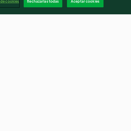
 de cookies
Rechazarlas todas
Aceptar cookies
Torta cheesecake raw
4.8
(6)
Españ
Cancelar suscripción