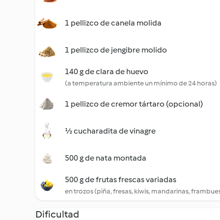
1 pellizco de canela molida
1 pellizco de jengibre molido
140 g de clara de huevo
(a temperatura ambiente un mínimo de 24 horas)
1 pellizco de cremor tártaro (opcional)
½ cucharadita de vinagre
500 g de nata montada
500 g de frutas frescas variadas
en trozos (piña, fresas, kiwis, mandarinas, frambues
Dificultad