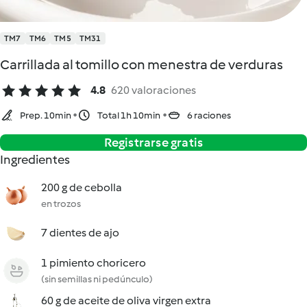
TM7
TM6
TM5
TM31
Carrillada al tomillo con menestra de verduras
4.8
620 valoraciones
Prep. 10min
Total 1h 10min
6 raciones
Registrarse gratis
Ingredientes
200 g de cebolla
en trozos
7 dientes de ajo
1 pimiento choricero
(sin semillas ni pedúnculo)
60 g de aceite de oliva virgen extra