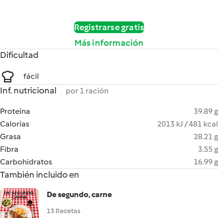
Registrarse gratis
Más información
Dificultad
fácil
Inf. nutricional
por 1 ración
Proteína
39.89 g
Calorías
2013 kJ / 481 kcal
Grasa
28.21 g
Fibra
3.55 g
Carbohidratos
16.99 g
También incluido en
De segundo, carne
13 Recetas