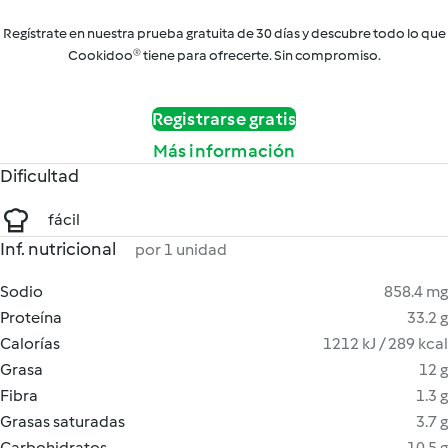
Regístrate en nuestra prueba gratuita de 30 días y descubre todo lo que
Cookidoo® tiene para ofrecerte. Sin compromiso.
Registrarse gratis
Más información
Dificultad
fácil
Inf. nutricional
por 1 unidad
Sodio
858.4 mg
Proteína
33.2 g
Calorías
1212 kJ / 289 kcal
Grasa
12 g
Fibra
1.3 g
Grasas saturadas
3.7 g
Carbohidratos
10.5 g