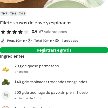
TM7
TM6
TM5
Filetes rusos de pavo y espinacas
3.9
67 valoraciones
Prep. 10min
Total 40min
4 unidades
Registrarse gratis
Ingredientes
20 g de queso parmesano
en trozos
140 g de espinacas troceadas congeladas
500 g de pechuga de pavo sin piel ni hueso
en trozos de 3 cm