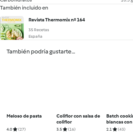
También incluido en
Revista Thermomix nº 164
35 Recetas
España
También podría gustarte...
Meloso de pasta
Coliflor con salsa de
Batch cooki
coliflor
blancas con
al aroma de
4.0
(27)
3.5
(16)
2.1
(43)