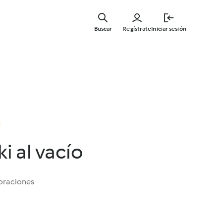
Ir
al
Buscar
Regístrate
Iniciar sesión
contenid
principal
ki al vacío
oraciones