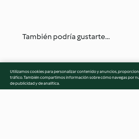
También podría gustarte...
Utilizamos cookies para personalizar contenido y anuncios, proporciona
tráfico. También compartimos información sobre cómo navegas por nue
de publicidad y de analítica.
Salmón crujiente con verduras
1 receta, 3 platos: R
y salsa de limón
vietnamitas con pu