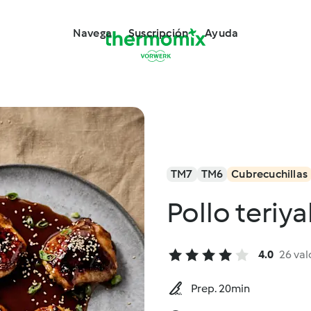
Navega
Suscripción
Ayuda
TM7
TM6
Cubrecuchillas
Pollo teriya
4.0
26 val
Prep. 20min