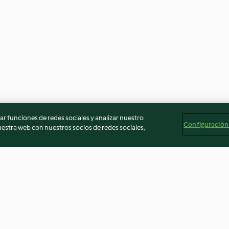
r funciones de redes sociales y analizar nuestro
Configuración
stra web con nuestros socios de redes sociales,
ollitos
Pollo y chirivías con crema al
Lomo en salsa T
lled pork.
limón en cocción lenta
al vapor en cocc