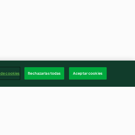
 de cookies
Rechazarlas todas
Aceptar cookies
hai con arroz
Sushi wrap
ión lenta