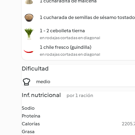
1 cucharadita de maicena
1 cucharada de semillas de sésamo tostado
1 - 2 cebolleta tierna
en rodajas cortadas en diagonal
1 chile fresco (guindilla)
en rodajas cortadas en diagonal
Dificultad
medio
Inf. nutricional
por 1 ración
Sodio
Proteína
Calorías
2205.7
Grasa