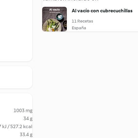
Al vacío con cubrecuchillas
11 Recetas
España
1003 mg
34 g
 kJ / 527.2 kcal
33.4 g