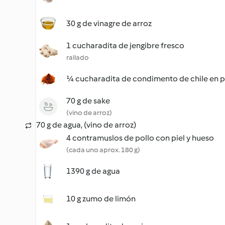
30 g de vinagre de arroz
1 cucharadita de jengibre fresco
rallado
¼ cucharadita de condimento de chile en 
70 g de sake
(vino de arroz)
70 g de agua, (vino de arroz)
4 contramuslos de pollo con piel y hueso
(cada uno aprox. 180 g)
1390 g de agua
10 g zumo de limón