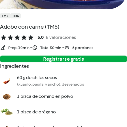
TM7
TM6
Adobo con carne (TM6)
5.0
8 valoraciones
Prep. 10min
Total 50min
6 porciones
Registrarse gratis
Ingredientes
60 g de chiles secos
(guajillo, pasilla, y ancho), desvenados
1 pizca de comino en polvo
1 pizca de orégano