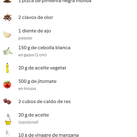
1 pizca de pimienta negra molida
2 clavos de olor
1 diente de ajo
pelado
150 g de cebolla blanca
en gajos (1 cm)
20 g de aceite vegetal
500 g de jitomate
en trozos
2 cubos de caldo de res
20 g de aceite
(opcional)
10 g de vinagre de manzana