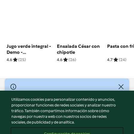
Jugo verde integral -
Ensalada César con
Pasta con fr
Demo -
chipotle
presentadores
4.6
(25)
4.6
(26)
4.7
(24)
© Copyright 2026
Utilizamos cookies para personalizar contenido y anuncios,
Términos de uso
proporcionar funciones de redes sociales y analizar nuestro
Política de privacidad
tráfico. También compartimos información sobre cómo
Aviso legal
navegas por nuestra web con nuestros socios de redes
sociales, de publicidad y de analítica.
Información legal
Cookies
Configuración de cookies