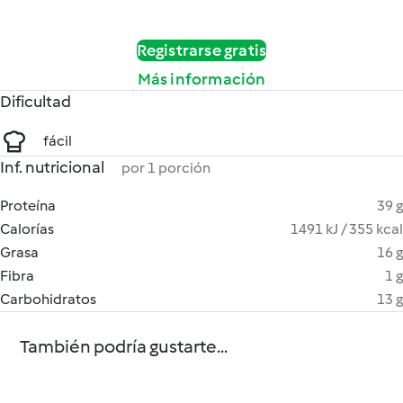
Registrarse gratis
Más información
Dificultad
fácil
Inf. nutricional
por 1 porción
Proteína
39 g
Calorías
1491 kJ / 355 kcal
Grasa
16 g
Fibra
1 g
Carbohidratos
13 g
También podría gustarte...