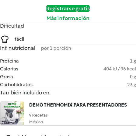
Registrarse gratis
Más información
Dificultad
fácil
Inf. nutricional
por 1 porción
Proteína
1 g
Calorías
404 kJ / 96 kcal
Grasa
0 g
Carbohidratos
23 g
También incluido en
DEMO THERMOMIX PARA PRESENTADORES
9 Recetas
México