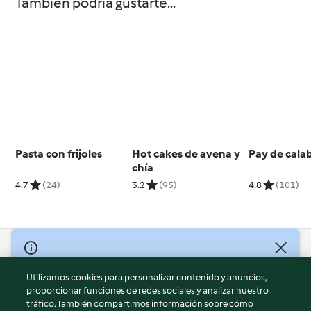
También podría gustarte...
Pasta con frijoles
Hot cakes de avena y
Pay de cala
chía
4.7
(24)
3.2
(95)
4.8
(101)
© Copyright 2026
Utilizamos cookies para personalizar contenido y anuncios,
Términos de uso
proporcionar funciones de redes sociales y analizar nuestro
Política de privacidad
tráfico. También compartimos información sobre cómo