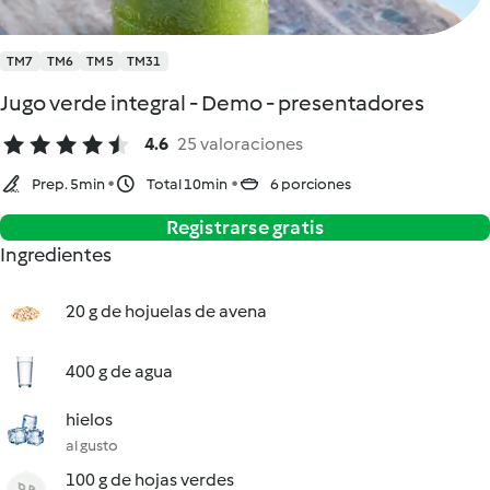
TM7
TM6
TM5
TM31
Jugo verde integral - Demo - presentadores
4.6
25 valoraciones
Prep. 5min
Total 10min
6 porciones
Registrarse gratis
Ingredientes
20 g de hojuelas de avena
400 g de agua
hielos
al gusto
100 g de hojas verdes