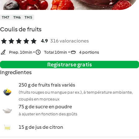
TM7
TM6
TM5
Coulis de fruits
4.9
316 valoraciones
Prep. 10min
Total 10min
4 portions
Registrarse gratis
Ingredientes
250 g de fruits frais variés
(fruits rouges ou mangue par ex.), à température ambiante,
coupés en morceaux
75 g de sucre en poudre
à ajuster en fonction des goûts
15 g de jus de citron