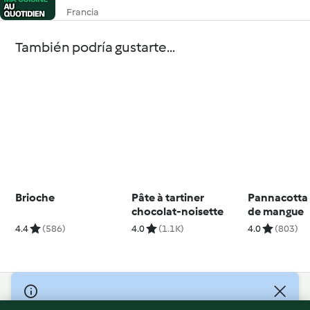
Francia
También podría gustarte...
Brioche
Pâte à tartiner
Pannacotta 
chocolat-noisette
de mangue
4.4
(586)
4.0
(1.1K)
4.0
(803)
© Copyright 2026