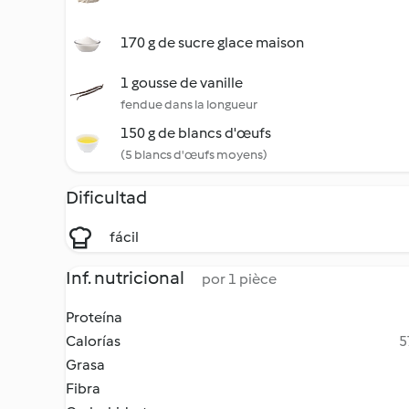
170 g de sucre glace maison
1 gousse de vanille
fendue dans la longueur
150 g de blancs d'œufs
(5 blancs d'œufs moyens)
Dificultad
fácil
Inf. nutricional
por 1 pièce
Proteína
Calorías
5
Grasa
Fibra