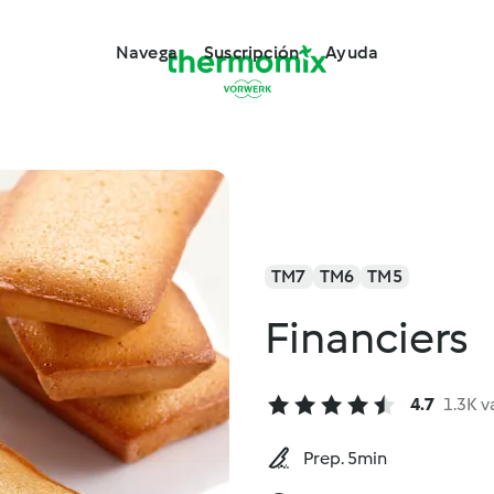
Navega
Suscripción
Ayuda
TM7
TM6
TM5
Financiers
4.7
1.3K v
Prep. 5min