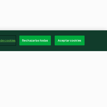
 de cookies
Rechazarlas todas
Aceptar cookies
express
Gougères
4.8
(1.6K)