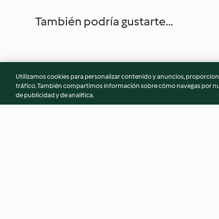
También podría gustarte...
Utilizamos cookies para personalizar contenido y anuncios, proporciona
tráfico. También compartimos información sobre cómo navegas por nue
de publicidad y de analítica.
Madeleines
Pannacotta au coul
mangue
4.3
(1.8K)
4.0
(801)