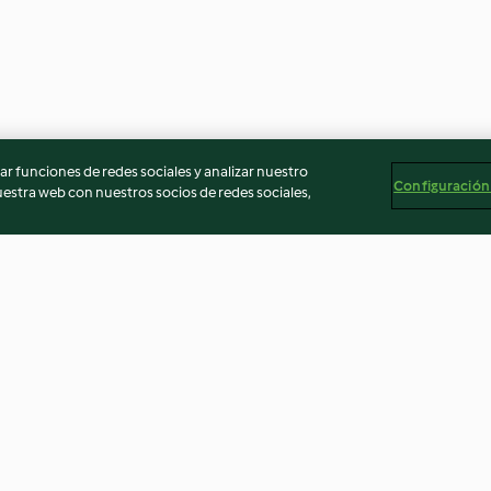
r funciones de redes sociales y analizar nuestro
Configuración
stra web con nuestros socios de redes sociales,
is de
Iles flottantes
Pâte feuilletée 
4.7
(2.2K)
4.7
(604)