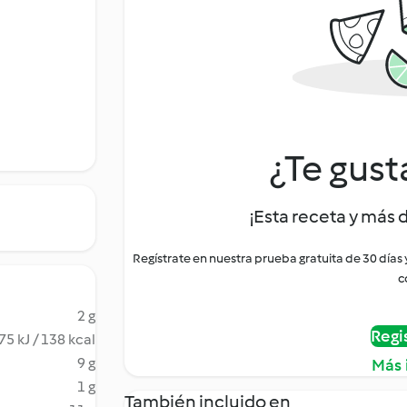
¿Te gust
¡Esta receta y más 
Regístrate en nuestra prueba gratuita de 30 días
c
2 g
Regi
75 kJ / 138 kcal
9 g
Más 
1 g
También incluido en