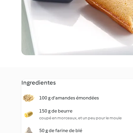
Ingredientes
100 g d'amandes émondées
150 g de beurre
coupé en morceaux, et un peu pour le moule
50 g de farine de blé