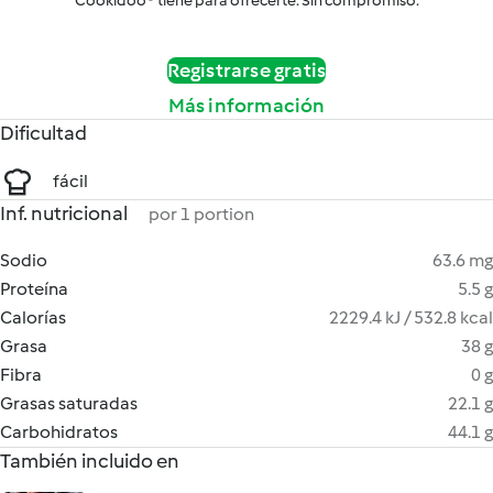
Cookidoo® tiene para ofrecerte. Sin compromiso.
Registrarse gratis
Más información
Dificultad
fácil
Inf. nutricional
por 1 portion
Sodio
63.6 mg
Proteína
5.5 g
Calorías
2229.4 kJ / 532.8 kcal
Grasa
38 g
Fibra
0 g
Grasas saturadas
22.1 g
Carbohidratos
44.1 g
También incluido en