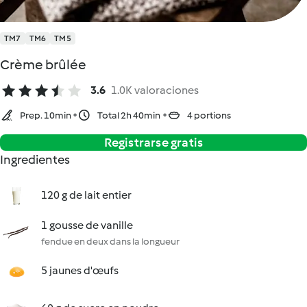
TM7
TM6
TM5
Crème brûlée
3.6
1.0K valoraciones
Prep. 10min
Total 2h 40min
4 portions
Registrarse gratis
Ingredientes
120 g de lait entier
1 gousse de vanille
fendue en deux dans la longueur
5 jaunes d'œufs