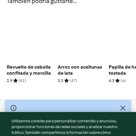
También podría gustarte...
Revuelto de cebolla
Arroz con aceitunas
Papilla de h
confitada y morcilla
de lata
tostada
2.9
(81)
3.3
(47)
4.3
(6)
© Copyright 2026
Utilizamos cookies para personalizar contenido y anuncios,
Términos de uso
proporcionar funciones de redes sociales y analizar nuestro
Política de privacidad
tráfico. También compartimos información sobre cómo