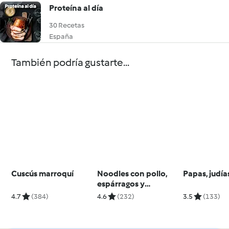
Proteína al día
30 Recetas
España
También podría gustarte...
Cuscús marroquí
Noodles con pollo,
Papas, judía
espárragos y
pimiento
4.7
(384)
4.6
(232)
3.5
(133)