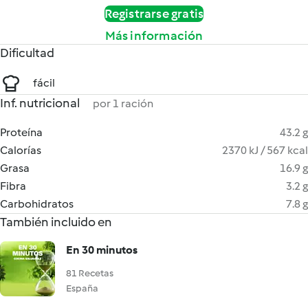
Registrarse gratis
Más información
Dificultad
fácil
Inf. nutricional
por 1 ración
Proteína
43.2 g
Calorías
2370 kJ / 567 kcal
Grasa
16.9 g
Fibra
3.2 g
Carbohidratos
7.8 g
También incluido en
En 30 minutos
81 Recetas
España