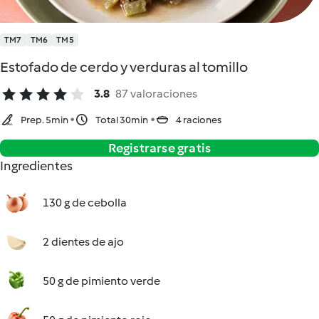
TM7
TM6
TM5
Estofado de cerdo y verduras al tomillo
3.8
87 valoraciones
Prep. 5min
Total 30min
4 raciones
Registrarse gratis
Ingredientes
130 g de cebolla
2 dientes de ajo
50 g de pimiento verde