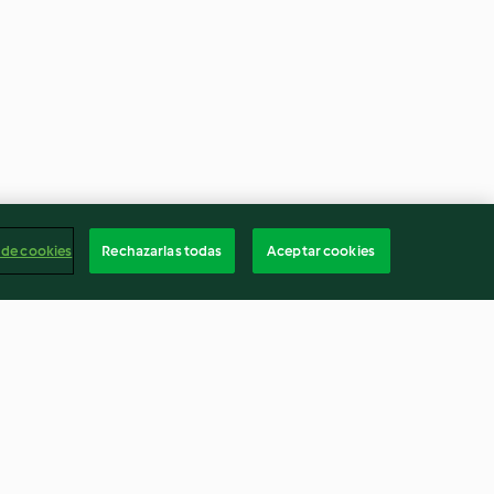
 de cookies
Rechazarlas todas
Aceptar cookies
Sopa griega de garbanzos
3.8
(89)