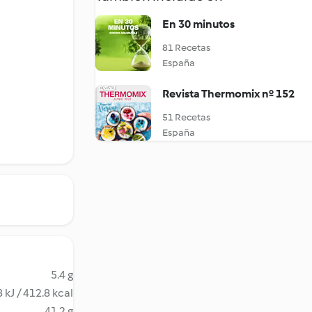
En 30 minutos
81 Recetas
España
Revista Thermomix nº 152
51 Recetas
España
5.4 g
 kJ / 412.8 kcal
41.2 g