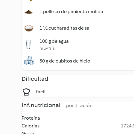
1 pellizco de pimienta molida
1 ½ cucharaditas de sal
100 g de agua
muy fría
50 g de cubitos de hielo
Dificultad
fácil
Inf. nutricional
por 1 ración
Proteína
Calorías
1724.8
Grasa