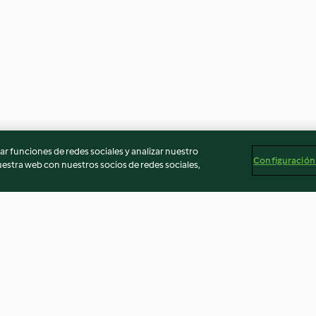
r funciones de redes sociales y analizar nuestro
Configuración
stra web con nuestros socios de redes sociales,
 y
Lentejas y soja con verduras
Tayín de pollo
 marroquí
4.7
(51)
3.9
(94)