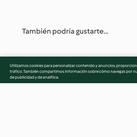
También podría gustarte...
Utilizamos cookies para personalizar contenido y anuncios, proporciona
tráfico. También compartimos información sobre cómo navegas por nue
de publicidad y de analítica.
Gazpacho de espárragos
Ensalada de cuscús
verdes
garbanzos al estilo
4.0
(37)
4.4
(112)