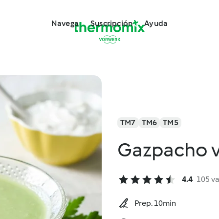
Navega
Suscripción
Ayuda
TM7
TM6
TM5
Gazpacho 
4.4
105 v
Prep. 10min