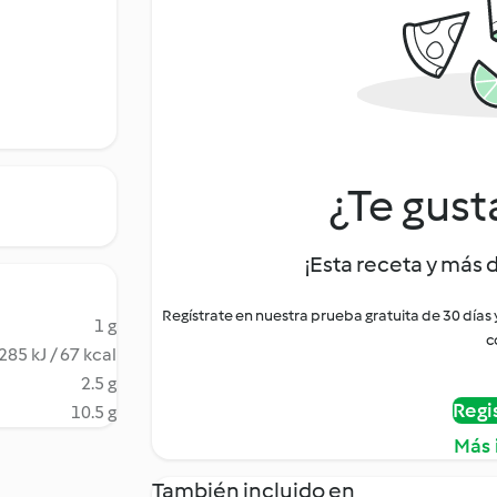
¿Te gust
¡Esta receta y más 
Regístrate en nuestra prueba gratuita de 30 días
1 g
c
285 kJ / 67 kcal
2.5 g
Regi
10.5 g
Más 
También incluido en