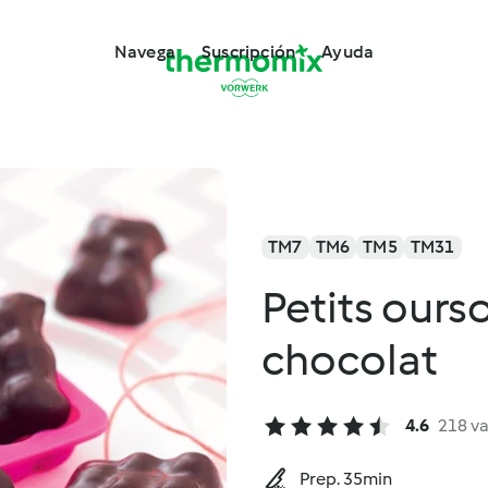
Navega
Suscripción
Ayuda
TM7
TM6
TM5
TM31
Petits our
chocolat
4.6
218 v
Prep. 35min