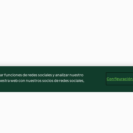
r funciones de redes sociales y analizar nuestro
Configuración
stra web con nuestros socios de redes sociales,
te
Pain de mie
Gâteau mousse a