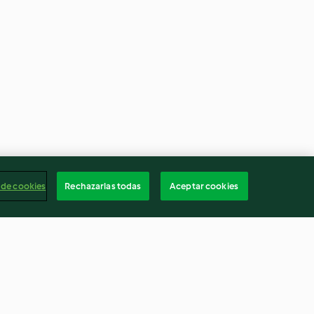
 de cookies
Rechazarlas todas
Aceptar cookies
u praliné
Menu express - Mousse de