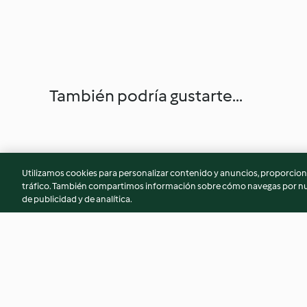
También podría gustarte...
Utilizamos cookies para personalizar contenido y anuncios, proporciona
tráfico. También compartimos información sobre cómo navegas por nue
de publicidad y de analítica.
Bûche chocolat et cœur crème
Bredele à la noiset