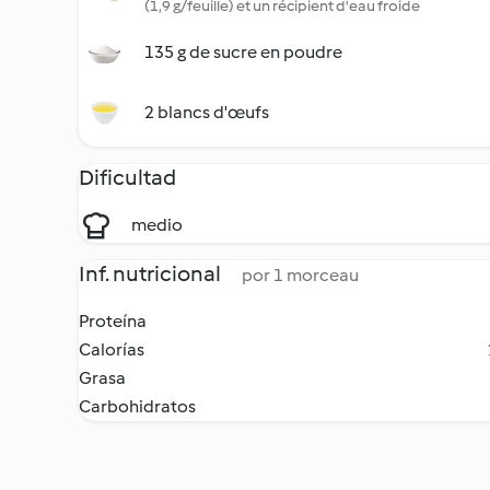
(1,9 g/feuille) et un récipient d'eau froide
135 g de sucre en poudre
2 blancs d'œufs
Dificultad
medio
Inf. nutricional
por 1 morceau
Proteína
Calorías
Grasa
Carbohidratos