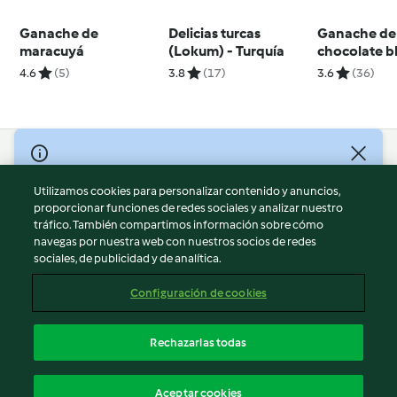
Ganache de
Delicias turcas
Ganache de
maracuyá
(Lokum) - Turquía
chocolate b
4.6
(5)
3.8
(17)
3.6
(36)
© Copyright 2026
Utilizamos cookies para personalizar contenido y anuncios,
Términos de uso
proporcionar funciones de redes sociales y analizar nuestro
Política de privacidad
tráfico. También compartimos información sobre cómo
Aviso legal
navegas por nuestra web con nuestros socios de redes
sociales, de publicidad y de analítica.
Información legal
Cookies
Configuración de cookies
Reportar contenido
Cancelar suscripción
Rechazarlas todas
Declaración de accesibilidad
Español
Aceptar cookies