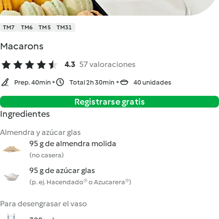
TM7
TM6
TM5
TM31
Macarons
4.3
57 valoraciones
Prep. 40min
Total 2h 30min
40 unidades
Registrarse gratis
Ingredientes
Almendra y azúcar glas
95 g de almendra molida
(no casera)
95 g de azúcar glas
(p. ej. Hacendado® o Azucarera®)
Para desengrasar el vaso