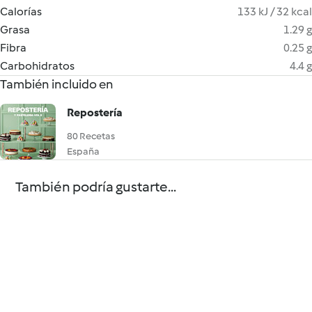
Calorías
133 kJ / 32 kcal
Grasa
1.29 g
Fibra
0.25 g
Carbohidratos
4.4 g
También incluido en
Repostería
80 Recetas
España
También podría gustarte...