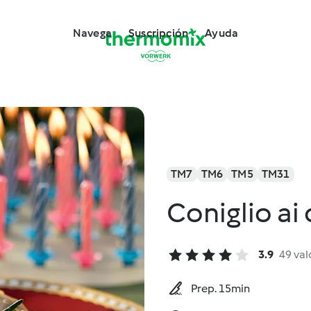
Navega
Suscripción
Ayuda
TM7
TM6
TM5
TM31
Coniglio ai 
3.9
49 val
Prep. 15min