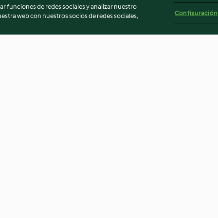
r funciones de redes sociales y analizar nuestro
Configuración
stra web con nuestros socios de redes sociales,
riso Venere e
Insalata di riso con verdure e
Finocchi ripieni
pistacchi
3.3
(4)
3.9
(72)
egal
Información legal
Cookies
Reportar contenido