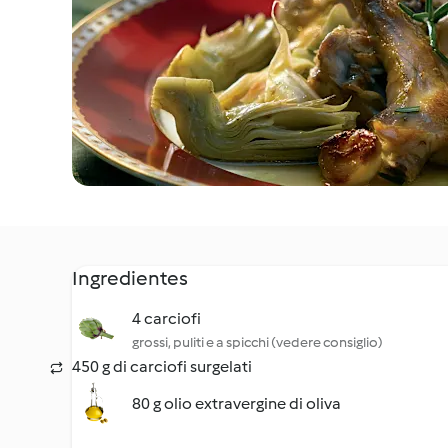
Ingredientes
4 carciofi
grossi, puliti e a spicchi (vedere consiglio)
450 g di carciofi surgelati
80 g olio extravergine di oliva