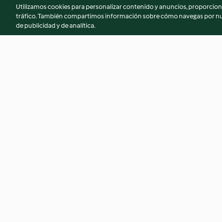
Utilizamos cookies para personalizar contenido y anuncios, proporciona
tráfico. También compartimos información sobre cómo navegas por nue
de publicidad y de analítica.
Salmone e carciofi al Varoma
Insalata fredda di 
tacchino
4.0
(18)
2.6
(14)
© Copyright 2026
Términos de uso
Política de privacidad
Aviso l