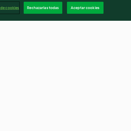
 de cookies
Rechazarlas todas
Aceptar cookies
Insalata di farro con ravanelli e
rucola
4.3
(15)
Españ
Cancelar suscripción