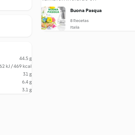
Buona Pasqua
8 Recetas
Italia
44.5 g
62 kJ / 469 kcal
31 g
6.4 g
3.1 g