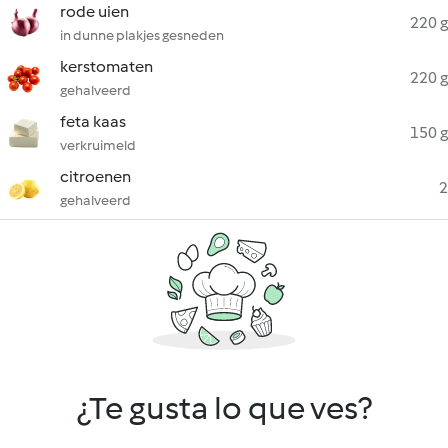
rode uien
220 g
in dunne plakjes gesneden
kerstomaten
220 g
gehalveerd
feta kaas
150 g
verkruimeld
citroenen
2
gehalveerd
¿Te gusta lo que ves?