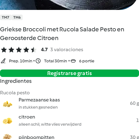
TM7
TM6
Griekse Broccoli met Rucola Salade Pesto en
Geroosterde Citroen
4.7
3 valoraciones
Prep. 10min
Total 30min
6 portie
Registrarse gratis
Ingredientes
Rucola pesto
Parmezaanse kaas
60 g
in stukken gesneden
citroen
1
alleen schil, witte vlies verwijderd
pijnboompitten
30 g