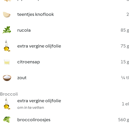
teentjes knoflook
2
rucola
85 g
extra vergine olijfolie
75 g
citroensap
15 g
zout
¼ tl
Broccoli
extra vergine olijfolie
1 el
om in te vetten
broccoliroosjes
560 g