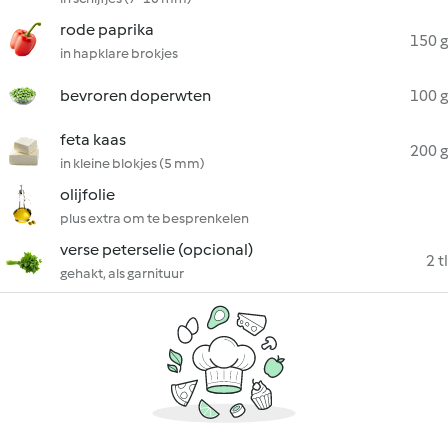
rode paprika
150 g
in hapklare brokjes
bevroren doperwten
100 g
feta kaas
200 g
in kleine blokjes (5 mm)
olijfolie
plus extra om te besprenkelen
verse peterselie (opcional)
2 tl
gehakt, als garnituur