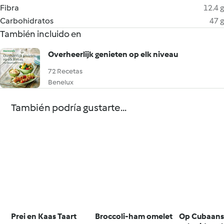
Fibra
12.4 g
Carbohidratos
47 g
También incluido en
Overheerlijk genieten op elk niveau
72 Recetas
Benelux
También podría gustarte...
Prei en Kaas Taart
Broccoli-ham omelet
Op Cubaans