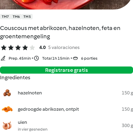
TM7
TM6
TM5
Couscous met abrikozen, hazelnoten, feta en
groentemengeling
4.0
5 valoraciones
Prep. 45min
Total 1h 15min
6 porties
Registrarse gratis
Ingredientes
hazelnoten
150 g
gedroogde abrikozen, ontpit
150 g
uien
300 g
in vier gesneden