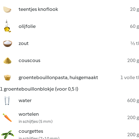
teentjes knoflook
20 g
olijfolie
60 g
zout
½ tl
couscous
200 g
groentebouillonpasta, huisgemaakt
1 volle tl
1 groentebouillonblokje (voor 0,5 l)
water
600 g
wortelen
200 g
in schijfjes (5 mm)
courgettes
200 g
in schijfjes (7-10 mm)