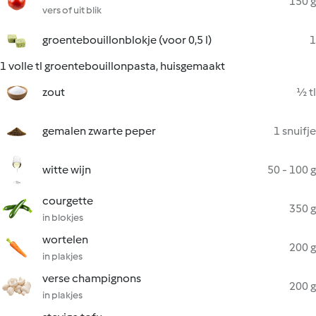
150 g
vers of uit blik
groentebouillonblokje (voor 0,5 l)
1
1 volle tl groentebouillonpasta, huisgemaakt
zout
½ tl
gemalen zwarte peper
1 snuifje
witte wijn
50 - 100 g
courgette
350 g
in blokjes
wortelen
200 g
in plakjes
verse champignons
200 g
in plakjes