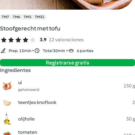
TM7
TM6
TM5
TM31
Stoofgerecht met tofu
3.9
12 valoraciones
Prep. 15min
Total 30min
6 porties
Registrarse gratis
Ingredientes
ui
150 g
gehalveerd
teentjes knoflook
2
olijfolie
30 g
tomaten