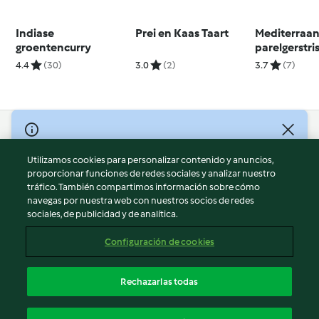
Indiase
Prei en Kaas Taart
Mediterraa
groentencurry
parelgerstri
4.4
(30)
3.0
(2)
3.7
(7)
© Copyright 2026
Utilizamos cookies para personalizar contenido y anuncios,
Términos de uso
proporcionar funciones de redes sociales y analizar nuestro
Política de privacidad
tráfico. También compartimos información sobre cómo
Aviso legal
navegas por nuestra web con nuestros socios de redes
sociales, de publicidad y de analítica.
Información legal
Cookies
Configuración de cookies
Reportar contenido
Cancelar suscripción
Rechazarlas todas
Declaración de accesibilidad