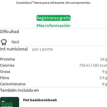
Cookidoo® tiene para ofrecerte. Sin compromiso.
Registrarse gratis
Más información
Dificultad
fácil
Inf. nutricional
por 1 portie
Proteína
14 g
Calorías
756 kJ / 181 kcal
Grasa
9 g
Fibra
3.9 g
Carbohidratos
8 g
También incluido en
Het basiskookboek