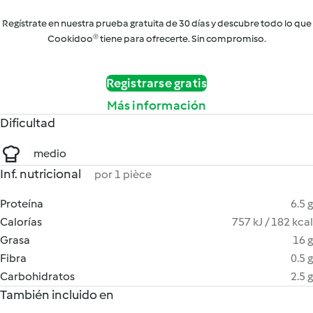
Regístrate en nuestra prueba gratuita de 30 días y descubre todo lo que
Cookidoo® tiene para ofrecerte. Sin compromiso.
Registrarse gratis
Más información
Dificultad
medio
Inf. nutricional
por 1 pièce
Proteína
6.5 g
Calorías
757 kJ / 182 kcal
Grasa
16 g
Fibra
0.5 g
Carbohidratos
2.5 g
También incluido en