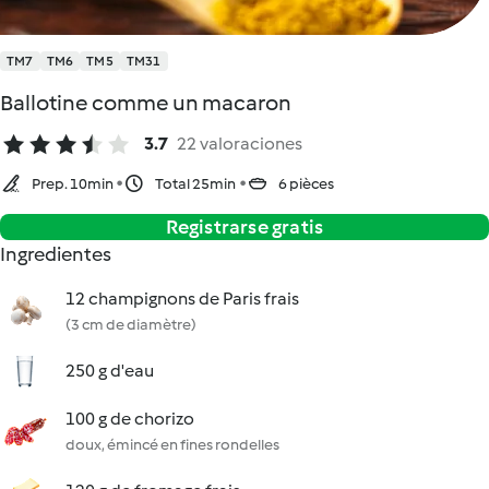
TM7
TM6
TM5
TM31
Ballotine comme un macaron
3.7
22 valoraciones
Prep. 10min
Total 25min
6 pièces
Registrarse gratis
Ingredientes
12 champignons de Paris frais
(3 cm de diamètre)
250 g d'eau
100 g de chorizo
doux, émincé en fines rondelles