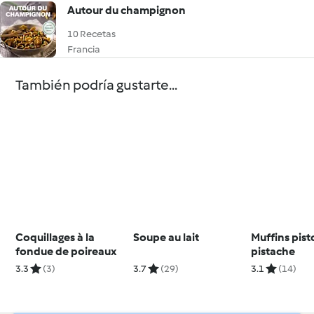
Autour du champignon
10 Recetas
Francia
También podría gustarte...
Coquillages à la
Soupe au lait
Muffins pist
fondue de poireaux
pistache
3.3
(3)
3.7
(29)
3.1
(14)