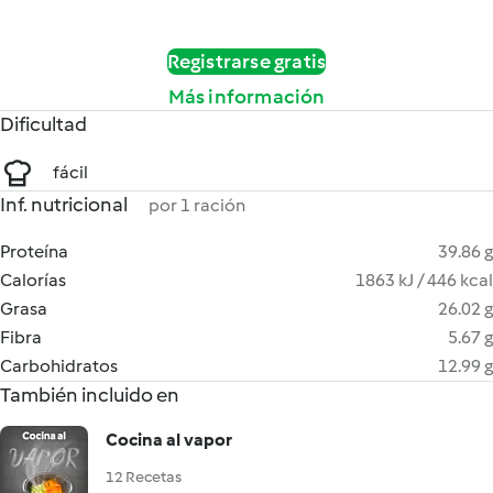
Registrarse gratis
Más información
Dificultad
fácil
Inf. nutricional
por 1 ración
Proteína
39.86 g
Calorías
1863 kJ / 446 kcal
Grasa
26.02 g
Fibra
5.67 g
Carbohidratos
12.99 g
También incluido en
Cocina al vapor
12 Recetas