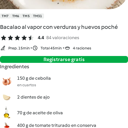
TM7
TM6
TM5
TM31
Bacalao al vapor con verduras y huevos poché
4.4
84 valoraciones
Prep. 15min
Total 45min
4 raciones
Registrarse gratis
Ingredientes
150 g de cebolla
en cuartos
2 dientes de ajo
70 g de aceite de oliva
400 g de tomate triturado en conserva