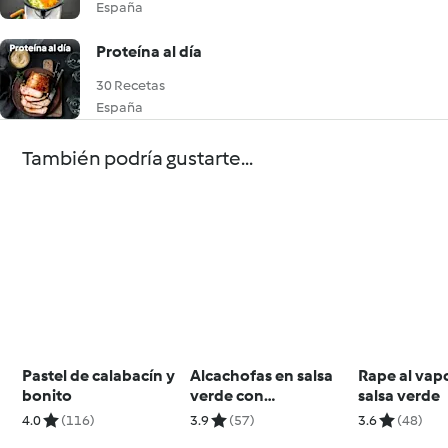
España
Proteína al día
30 Recetas
España
También podría gustarte...
Pastel de calabacín y
Alcachofas en salsa
Rape al vap
bonito
verde con
salsa verde
berberechos
4.0
(116)
3.9
(57)
3.6
(48)