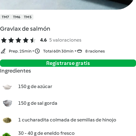
TM7
TM6
TM5
Gravlax de salmón
4.6
5 valoraciones
Prep. 25min
Total 60h 30min
8 raciones
Registrarse gratis
Ingredientes
150 g de azúcar
150 g de sal gorda
1 cucharadita colmada de semillas de hinojo
30 - 40 g de eneldo fresco