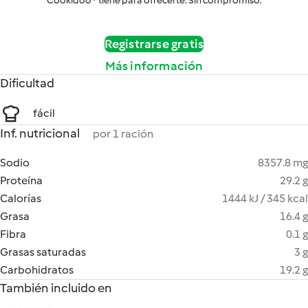
Cookidoo® tiene para ofrecerte. Sin compromiso.
Registrarse gratis
Más información
Dificultad
fácil
Inf. nutricional
por 1 ración
Sodio
8357.8 mg
Proteína
29.2 g
Calorías
1444 kJ / 345 kcal
Grasa
16.4 g
Fibra
0.1 g
Grasas saturadas
3 g
Carbohidratos
19.2 g
También incluido en