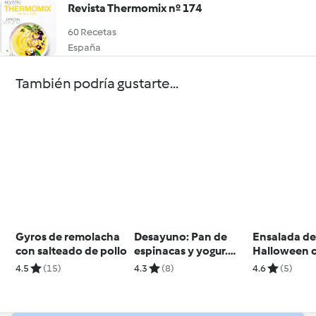
Revista Thermomix nº 174
60 Recetas
España
También podría gustarte...
Gyros de remolacha
Desayuno: Pan de
Ensalada d
con salteado de pollo
espinacas y yogur.
Halloween 
Batido de fresa y
hummus san
4.5
(15)
4.3
(8)
4.6
(5)
vasito de tarta de
queso.