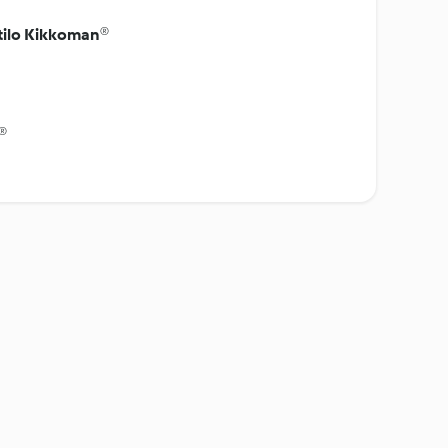
stilo Kikkoman®
®