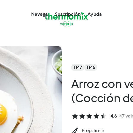
Navega
Suscripción
Ayuda
TM7
TM6
Arroz con v
(Cocción de
4.6
47 val
Prep. 5min