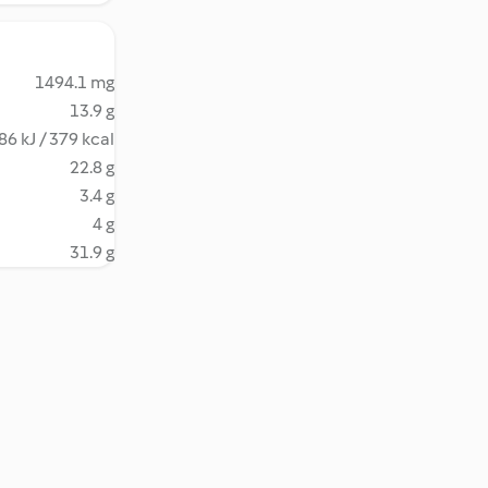
1494.1 mg
13.9 g
86 kJ / 379 kcal
22.8 g
3.4 g
4 g
31.9 g