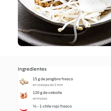
Ingredientes
15 g de jengibre fresco
en rodajas de 2 mm
120 g de cebolla
en trozos
½ - 1 chile rojo fresco