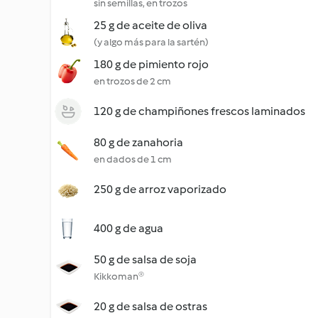
sin semillas, en trozos
25 g de aceite de oliva
(y algo más para la sartén)
180 g de pimiento rojo
en trozos de 2 cm
120 g de champiñones frescos laminados
80 g de zanahoria
en dados de 1 cm
250 g de arroz vaporizado
400 g de agua
50 g de salsa de soja
Kikkoman®
20 g de salsa de ostras