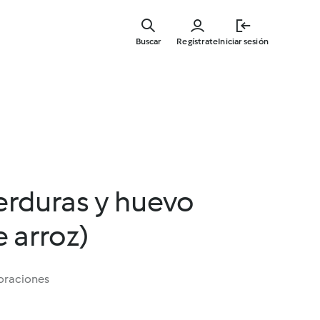
Ir
al
Buscar
Regístrate
Iniciar sesión
contenid
principal
erduras y huevo
 arroz)
oraciones