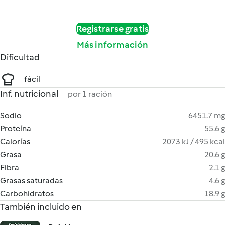
Registrarse gratis
Más información
Dificultad
fácil
Inf. nutricional
por 1 ración
Sodio
6451.7 mg
Proteína
55.6 g
Calorías
2073 kJ / 495 kcal
Grasa
20.6 g
Fibra
2.1 g
Grasas saturadas
4.6 g
Carbohidratos
18.9 g
También incluido en