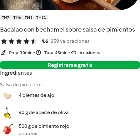
TM7
TM6
TM5
TM31
Bacalao con bechamel sobre salsa de pimientos
4.6
259 valoraciones
Prep. 10min
Total 45min
6 raciones
Registrarse gratis
Ingredientes
Salsa de pimientos
4 dientes de ajo
40 g de aceite de oliva
500 g de pimiento rojo
en trozos