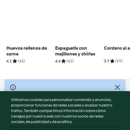
Huevos rellenos de
Espaguetis con
Cordero al aj
carne
mejillones y chirlas
4.1
(43)
4.4
(42)
3.7
(39)
© Copyright 2026
Utilizamos cookies para personalizar contenido y anuncios,
Términos de uso
proporcionar funciones de redes sociales y analizar nuestro
Política de privacidad
tráfico. También compartimos información sobre cómo
Aviso legal
navegas por nuestra web con nuestros socios de redes
sociales, de publicidad y de analítica.
Información legal