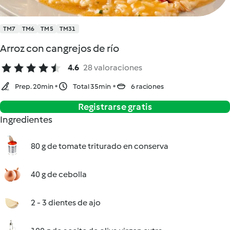
TM7
TM6
TM5
TM31
Arroz con cangrejos de río
4.6
28 valoraciones
Prep. 20min
Total 35min
6 raciones
Registrarse gratis
Ingredientes
80 g de tomate triturado en conserva
40 g de cebolla
2 - 3 dientes de ajo