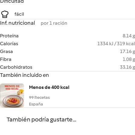
Dificultad
fácil
Inf. nutricional
por 1 ración
Proteína
8.14 g
Calorías
1334 kJ / 319 kcal
Grasa
17.16 g
Fibra
1.08 g
Carbohidratos
33.16 g
También incluido en
Menos de 400 kcal
99 Recetas
España
También podría gustarte...