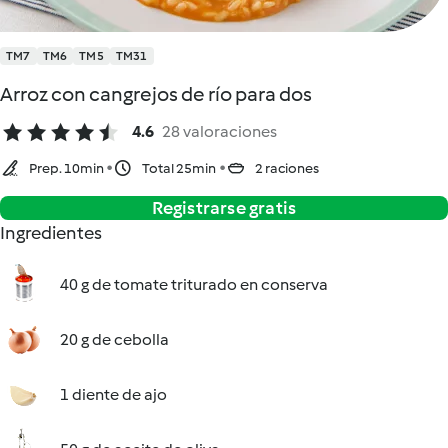
TM7
TM6
TM5
TM31
Arroz con cangrejos de río para dos
4.6
28 valoraciones
Prep. 10min
Total 25min
2 raciones
Registrarse gratis
Ingredientes
40 g de tomate triturado en conserva
20 g de cebolla
1 diente de ajo