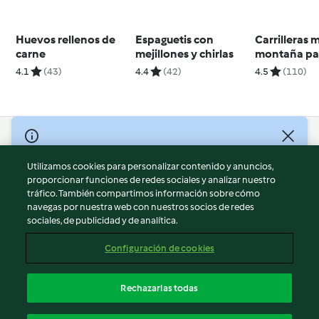
Huevos rellenos de
Espaguetis con
Carrilleras 
carne
mejillones y chirlas
montaña pa
4.1
(43)
4.4
(42)
4.5
(110)
© Copyright 2026
Utilizamos cookies para personalizar contenido y anuncios,
Términos de uso
proporcionar funciones de redes sociales y analizar nuestro
Política de privacidad
tráfico. También compartimos información sobre cómo
Aviso legal
navegas por nuestra web con nuestros socios de redes
sociales, de publicidad y de analítica.
Información legal
Cookies
Configuración de cookies
Reportar contenido
Cancelar suscripción
Rechazarlas todas
Declaración de accesibilidad