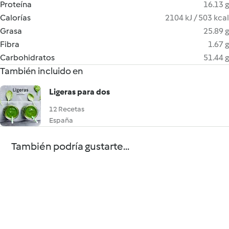
Proteína
16.13 g
Calorías
2104 kJ / 503 kcal
Grasa
25.89 g
Fibra
1.67 g
Carbohidratos
51.44 g
También incluido en
Ligeras para dos
12 Recetas
España
También podría gustarte...