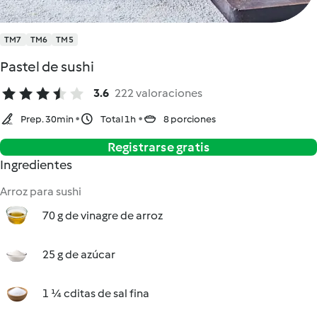
TM7
TM6
TM5
Pastel de sushi
3.6
222 valoraciones
Prep. 30min
Total 1h
8 porciones
Registrarse gratis
Ingredientes
Arroz para sushi
70 g de vinagre de arroz
25 g de azúcar
1 ¼ cditas de sal fina