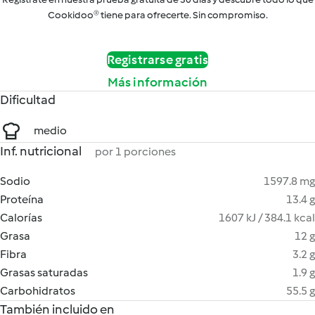
Cookidoo® tiene para ofrecerte. Sin compromiso.
Registrarse gratis
Más información
Dificultad
medio
Inf. nutricional
por 1 porciones
Sodio
1597.8 mg
Proteína
13.4 g
Calorías
1607 kJ / 384.1 kcal
Grasa
12 g
Fibra
3.2 g
Grasas saturadas
1.9 g
Carbohidratos
55.5 g
También incluido en