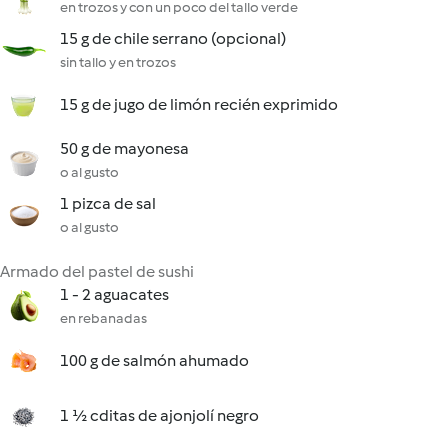
en trozos y con un poco del tallo verde
15 g de chile serrano (opcional)
sin tallo y en trozos
15 g de jugo de limón recién exprimido
50 g de mayonesa
o al gusto
1 pizca de sal
o al gusto
Armado del pastel de sushi
1 - 2 aguacates
en rebanadas
100 g de salmón ahumado
1 ½ cditas de ajonjolí negro