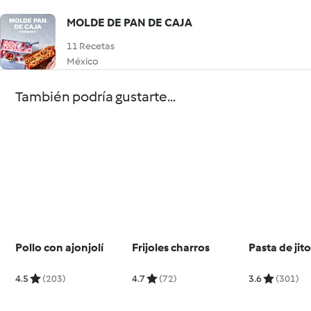
MOLDE DE PAN DE CAJA
11 Recetas
México
También podría gustarte...
Pollo con ajonjolí
Frijoles charros
Pasta de ji
4.5
(203)
4.7
(72)
3.6
(301)